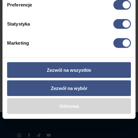
- 18 lat
do
a
Preferencje
Mazury
4695,00 zł
Statystyka
1
2
3
4
…
8
9
10
Marketing
→
Zezwól na wszystkie
Zezwól na wybór
Odmowa