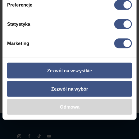
- 18 lat
do
a
Preferencje
Mazury
4695,00 zł
Statystyka
1
2
3
4
…
8
9
10
Marketing
→
Zezwól na wszystkie
Zezwól na wybór
Odmowa