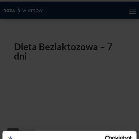
Dieta Bezlaktozowa – 7
dni
49,00
zł