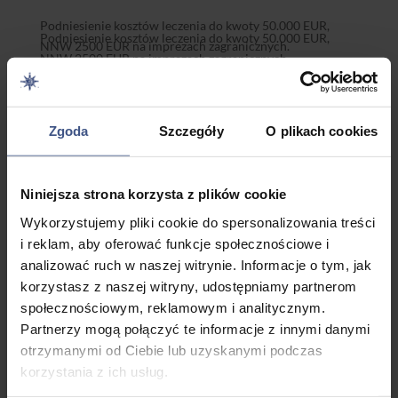
Podniesienie kosztów leczenia do kwoty 50.000 EUR,
Podniesienie kosztów leczenia do kwoty 50.000 EUR,
NNW 2500 EUR na imprezach zagranicznych.
NNW 2500 EUR na imprezach zagranicznych.
70,00
zł
Zgoda
Szczegóły
O plikach cookies
Niniejsza strona korzysta z plików cookie
Wyświetlanie 1–5 z 46 wyników
Wykorzystujemy pliki cookie do spersonalizowania treści
i reklam, aby oferować funkcje społecznościowe i
analizować ruch w naszej witrynie. Informacje o tym, jak
PROMOCJA
PROMOCJA
PROMOCJA
PROMOCJA
PROMOCJA
korzystasz z naszej witryny, udostępniamy partnerom
społecznościowym, reklamowym i analitycznym.
Rejs Przez
Młodzieżowy
Obóz
Półkolonie
Kolonia
Partnerzy mogą połączyć te informacje z innymi danymi
Całe
Rejs
Żeglarski
Żeglarsko-
Optymisty
otrzymanymi od Ciebie lub uzyskanymi podczas
Mazury –
Chorwacja –
Chill – 14
Przygodowe
2395,0
korzystania z ich usług.
Rejs
15 – 20 Lat
dni
1190,00
zł
0
zł
–
46
Turystyczny