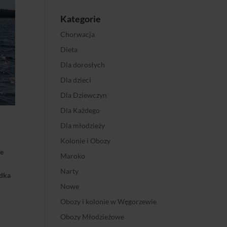
Kategorie
Chorwacja
Dieta
Dla dorosłych
Dla dzieci
Dla Dziewczyn
Dla Każdego
Dla młodzieży
Kolonie i Obozy
ze
Maroko
Narty
odka
Nowe
Obozy i kolonie w Węgorzewie
Obozy Młodzieżowe