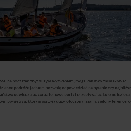
twu
na początek zbyt dużym wyzwaniem, mo
gą Państwo
zasmakować
zienne podróże jachtem pozwolą odpowiedzieć na pytanie czy najbliżs
Państwo
odwiedzając coraz to nowe porty i przepływając kolejne jeziora.
żym powietrzu,
którym
sprzyja duży, otoczony lasami, zielony teren ośr