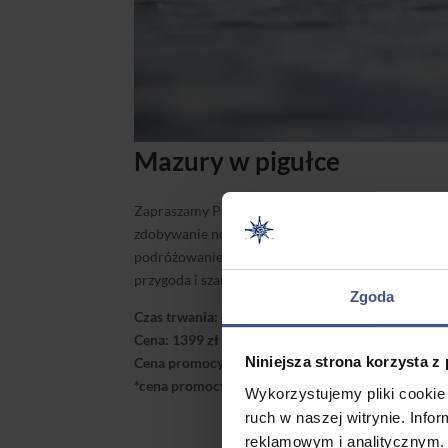
Mazury w pigułce
Zapraszamy Państwa na rejs żeglarski po szlaku Wiel
zdobywanie nowych umiejętności – to prawdziwa s
podróżowaniem zapewnia adrenalinę, pozostając je
przygoda i szansa na spojrzenie na świat z innej pe
Zgoda
Czas trwania: 8 dni.
Cena: 1399 zł za osobę.
Niniejsza strona korzysta z
Cena promocyjna: 1299 zł za osobę.
*cena promocyjna dotyczy wybranych terminów
Wykorzystujemy pliki cookie 
ruch w naszej witrynie. Inf
reklamowym i analitycznym. 