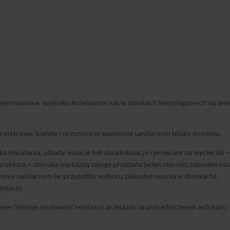
aterowania w budynku hotelowym lub w domkach kempingowych na tere
 piętrowe, toalety i prysznice w pawilonie sanitarnym blisko domków.
 (śniadania, obiady, kolacje lub obiadokolacje i prowiant na wycieczki 
truktora – sternika (na każdą załogę przypada jeden sternik), zakwaterow
wilonie sanitarnym (w przypadku wyboru zakwaterowania w domkach),
łotych).
ie (istnieje możliwość realizacji przejazdu za pośrednictwem autokaru