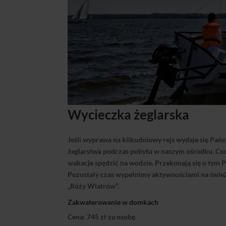
Wycieczka żeglarska
Jeśli wyprawa na kilkudniowy rejs wydaje się
Pańs
żeglarstwa podczas pobytu w naszym ośrodku. Cod
wakacje spędzić na wodzie.
Przekonają się o tym 
Pozostały czas wypełni
my
aktywności
ami
na świe
„Róży Wiatrów”.
Zakwaterowanie w domkach
Cena: 745 zł za osobę.