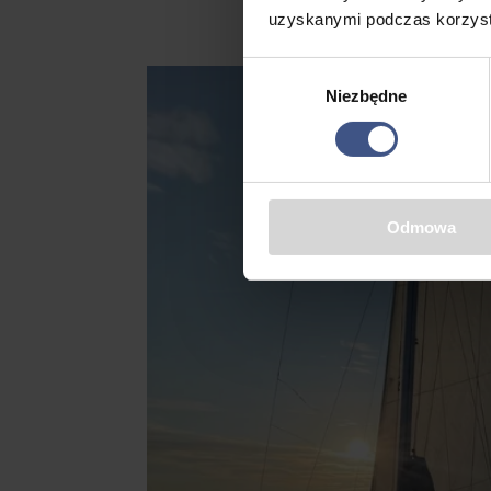
uzyskanymi podczas korzysta
Wybór
Niezbędne
zgody
Odmowa