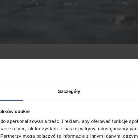
kich Jezior. Żeglarstwo to nie tylko rekreacja, ale też sposób na rozwój i
zkoła charakterów. Połączenie kontaktu z dziką naturą z komfortowym
dnocześnie bezpieczną formą spędzania czasu. Każdy dzień rejsu to now
rspektywy.
Szczegóły
 plików cookie
do spersonalizowania treści i reklam, aby oferować funkcje sp
ormacje o tym, jak korzystasz z naszej witryny, udostępniamy p
Partnerzy mogą połączyć te informacje z innymi danymi otrzym