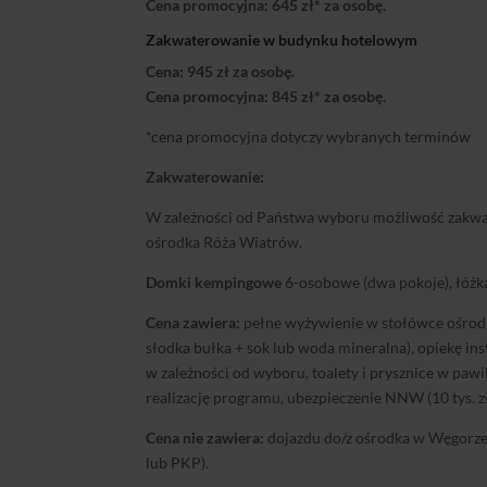
Cena promocyjna: 645 zł* za osobę.
Zakwaterowanie w budynku hotelowym
Cena: 945 zł za osobę.
Cena promocyjna: 845 zł* za osobę.
*cena promocyjna dotyczy wybranych terminów
Zakwaterowanie:
W zależności od Państwa wyboru możliwość zakw
ośrodka Róża Wiatrów.
Domki kempingowe
6-osobowe (dwa pokoje), łóżka
Cena zawiera:
pełne wyżywienie w stołówce ośrodka
słodka bułka + sok lub woda mineralna), opiekę ins
w zależności od wyboru, toalety i prysznice w pa
realizację programu, ubezpieczenie NNW (10 tys. z
Cena nie zawiera:
dojazdu do/z ośrodka w Węgorzew
lub PKP).