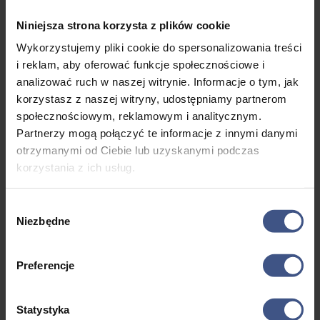
piernikarskie
, podczas których własnoręcznie stworzymy
aromatyczne, tradycyjne toruńskie pierniki, poznając
Niniejsza strona korzysta z plików cookie
sekrety ich wypieku i otrzymując pamiątkowe certyfikaty
Wykorzystujemy pliki cookie do spersonalizowania treści
naszych umiejętności.
i reklam, aby oferować funkcje społecznościowe i
analizować ruch w naszej witrynie. Informacje o tym, jak
korzystasz z naszej witryny, udostępniamy partnerom
Twierdza Fort IV –
zabytek militarny najwyższej klasy:
społecznościowym, reklamowym i analitycznym.
jeden z najpotężniejszych systemów fortyfikacyjnych
Partnerzy mogą połączyć te informacje z innymi danymi
w Polsce, wybudowany przez Prusaków pod koniec XIX
otrzymanymi od Ciebie lub uzyskanymi podczas
wieku do obrony granicy wschodniej Prus. Wybudowanie
korzystania z ich usług.
tego systemu miało związek ze strategicznym położeniem
Torunia na XIX-wiecznej mapie Europy: miasto leżało
wówczas na granicy Prus i Rosji, która w okolicach
Wybór
Torunia przebiegała wzdłuż rzeki Drwęcy. Dzięki pruskim
Niezbędne
zgody
fortom Toruń uzyskał w XIX wieku rangę miasta-twierdzy.
Zwiedzanie Fortu z przewodnikiem i pochodniami dla
Preferencje
uczestników.
Szukaj…
Szukaj:
Szukaj
Statystyka