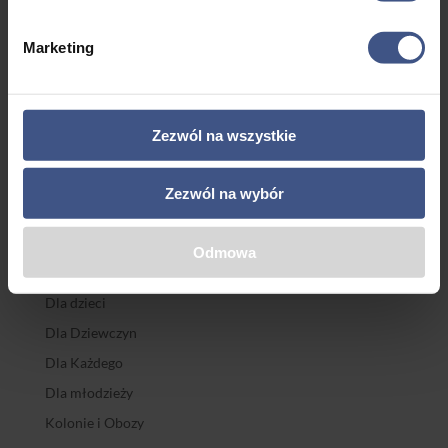
Wiek
Marketing
Aktywne
Artystyczne
Edukacyjne
Przygodowe
Rejsy po Mazurach
Rekreacyjne
Szkolenia Żeglarskie
Żeglarstwo
Zezwól na wszystkie
Kategorie
Zezwól na wybór
Chorwacja
Dieta
Odmowa
Dla dorosłych
Dla dzieci
Dla Dziewczyn
Dla Każdego
Dla młodzieży
Kolonie i Obozy