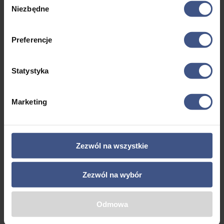
Niezbędne
Obozy Zagraniczne
zgody
Obozy Żeglarskie
Obozy Zimowe
Preferencje
Opcje dodatkowe
Półkolonie
Statystyka
Rejsy po Mazurach
RW
Marketing
Snowboard
Szkolenia Żeglarskie
Transport
Zezwól na wszystkie
Ubezpieczenie
Zakwaterowanie
Zezwól na wybór
Żeglarstwo
Zima
Odmowa