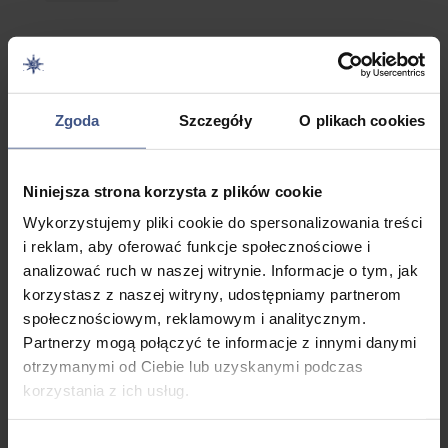
Kategorie
Chorwacja
Dieta
Zgoda
Szczegóły
O plikach cookies
Dla dorosłych
Dla dzieci
Niniejsza strona korzysta z plików cookie
Dla Dziewczyn
Wykorzystujemy pliki cookie do spersonalizowania treści
Dla Każdego
i reklam, aby oferować funkcje społecznościowe i
Dla młodzieży
analizować ruch w naszej witrynie. Informacje o tym, jak
Kolonie i Obozy
korzystasz z naszej witryny, udostępniamy partnerom
Maroko
społecznościowym, reklamowym i analitycznym.
Partnerzy mogą połączyć te informacje z innymi danymi
Narty
otrzymanymi od Ciebie lub uzyskanymi podczas
Nowe
korzystania z ich usług.
Obozy i kolonie w Węgorzewie
Obozy Młodzieżowe
Wybór