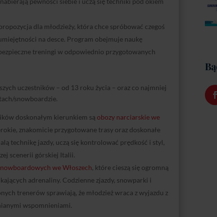
 nabierają pewności siebie i uczą się techniki pod okiem
propozycja dla młodzieży, która chce spróbować czegoś
umiejętności na desce. Program obejmuje naukę
 bezpieczne treningi w odpowiednio przygotowanych
Bą
zych uczestników – od 13 roku życia – oraz co najmniej
tach/snowboardzie.
ników doskonałym kierunkiem są
obozy narciarskie we
rokie, znakomicie przygotowane trasy oraz doskonałe
ą technikę jazdy, uczą się kontrolować prędkość i styl,
 scenerii górskiej Italii.
snowboardowych we Włoszech
, które cieszą się ogromną
ających adrenaliny. Codzienne zjazdy, snowparki i
nych trenerów sprawiają, że młodzież wraca z wyjazdu z
nianymi wspomnieniami.