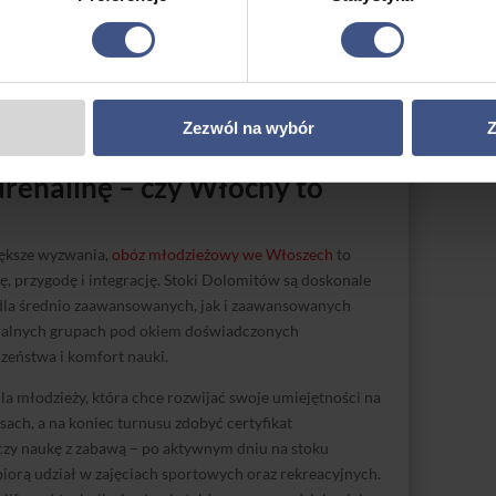
ych poziomów zaawansowania,
a specyfikę młodszych uczestników.
woić się z atmosferą obozu, nauczyć podstaw
dość z samodzielności, zanim zdecyduje się na bardziej
Zezwól na wybór
Z
drenalinę – czy Włochy to
iększe wyzwania,
obóz młodzieżowy we Włoszech
to
ę, przygodę i integrację. Stoki Dolomitów są doskonale
dla średnio zaawansowanych, jak i zaawansowanych
eralnych grupach pod okiem doświadczonych
zeństwa i komfort nauki.
la młodzieży, która chce rozwijać swoje umiejętności na
asach, a na koniec turnusu zdobyć certyfikat
czy naukę z zabawą – po aktywnym dniu na stoku
 biorą udział w zajęciach sportowych oraz rekreacyjnych.