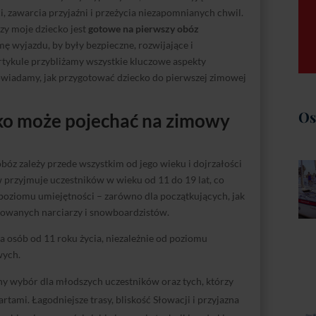
, zawarcia przyjaźni i przeżycia niezapomnianych chwil.
zy moje dziecko jest
gotowe na pierwszy obóz
mę wyjazdu, by były bezpieczne, rozwijające i
ykule przybliżamy wszystkie kluczowe aspekty
owiadamy, jak przygotować dziecko do pierwszej zimowej
Os
ko może pojechać na zimowy
bóz zależy przede wszystkim od jego wieku i dojrzałości
 przyjmuje uczestników w wieku od 11 do 19 lat, co
oziomu umiejętności – zarówno dla początkujących, jak
sowanych narciarzy i snowboardzistów.
 osób od 11 roku życia, niezależnie od poziomu
wych.
ny wybór dla młodszych uczestników oraz tych, którzy
rtami. Łagodniejsze trasy, bliskość Słowacji i przyjazna