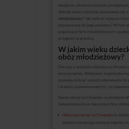
okazja do zdobycia nowych umiejętności
Jednak wielu rodziców zastanawia się: c
młodzieżowy
? Jak wybrać miejsce i for
dopasowane do jego poziomu? W tym art
organizacji ferii młodzieżowych i podp
przygody za granicą.
W jakim wieku dziec
obóz młodzieżowy?
Decyzja o wysłaniu dziecka na zimowy o
emocjonalnej. Większość organizatorów
pozwala dobrać wyjazd odpowiedni do p
i średnio zaawansowanych, czy zaawan
Nasze obozy na Chopoku są dostępne dla
zaawansowania w nauce sportów zimo
Obóz narciarski na Chopoku
to świet
dopiero zaczynają swoją przygodę z na