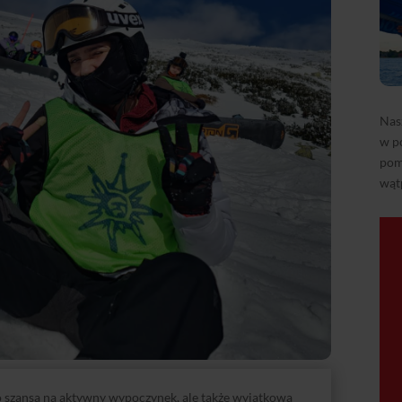
Nas
w p
pom
wąt
 szansa na aktywny wypoczynek, ale także wyjątkowa