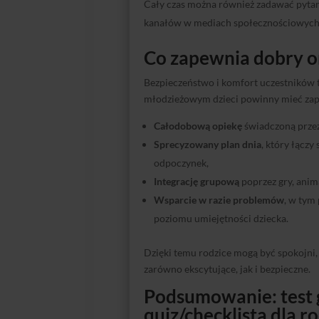
Cały czas można również zadawać pytan
kanałów w mediach społecznościowych
Co zapewnia dobry o
Bezpieczeństwo i komfort uczestników 
młodzieżowym dzieci powinny mieć za
Całodobową opiekę
świadczoną prze
Sprecyzowany plan dnia
, który łącz
odpoczynek,
Integrację grupową
poprzez gry, anima
Wsparcie w razie problemów
, w tym
poziomu umiejętności dziecka.
Dzięki temu rodzice mogą być spokojni,
zarówno ekscytujące, jak i bezpieczne.
Podsumowanie: test 
quiz/checklista dla r