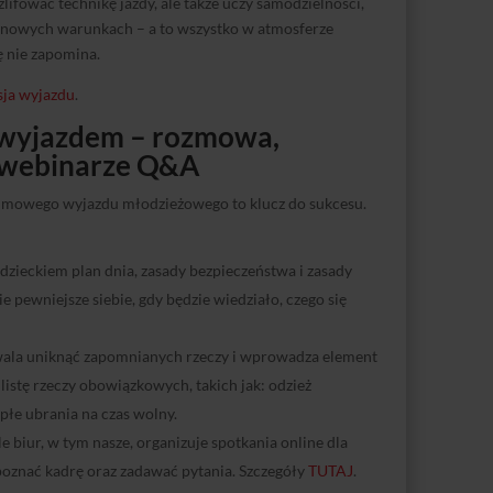
lifować technikę jazdy, ale także uczy samodzielności,
w nowych warunkach – a to wszystko w atmosferze
ę nie zapomina.
sja wyjazdu
.
z wyjazdem – rozmowa,
 webinarze Q&A
zimowego wyjazdu młodzieżowego to klucz do sukcesu.
zieckiem plan dnia, zasady bezpieczeństwa i zasady
 pewniejsze siebie, gdy będzie wiedziało, czego się
ala uniknąć zapomnianych rzeczy i wprowadza element
istę rzeczy obowiązkowych, takich jak: odzież
epłe ubrania na czas wolny.
e biur, w tym nasze, organizuje spotkania online dla
poznać kadrę oraz zadawać pytania. Szczegóły
TUTAJ
.