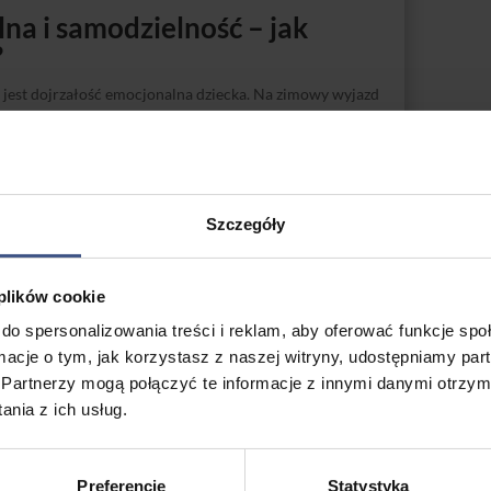
na i samodzielność – jak
?
jest dojrzałość emocjonalna dziecka. Na zimowy wyjazd
które:
śniczej i radzą sobie w nowych sytuacjach,
ściach (pakowanie, higiena, dbanie o sprzęt),
i słuchać instrukcji opiekunów,
Szczegóły
ań i nowych doświadczeń.
 plików cookie
st kluczowa przed pierwszym wyjazdem.
do spersonalizowania treści i reklam, aby oferować funkcje sp
praszamy na Chopok (blisko,
ormacje o tym, jak korzystasz z naszej witryny, udostępniamy p
Partnerzy mogą połączyć te informacje z innymi danymi otrzym
ach Obóz
narciarski
lub
snowboardowy
na Chopoku to
nia z ich usług.
o:
Preferencje
Statystyka