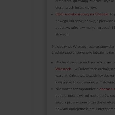
atmosfera sprawiają, że dzieci szybko
cierpliwych instruktorów.
Obóz snowboardowy na Chopoku
to 
nowego lub rozwijać swoje pierwsze 
podstaw, zajęcia w małych grupach i
strefach.
Na obozy we Włoszech zapraszamy stars
średnio zaawansowane w jeździe na nar
Dla bardziej doświadczonych uczest
Włoszech
– w Dolomitach czekają sze
warunki śniegowe. Uczestnicy doskonal
a wszystko to odbywa się w malowniczej
Nie można też zapomnieć o
obozach 
popularnością wśród nastolatków szuk
zajęcia prowadzone przez doświadczo
nowymi umiejętnościami i niezapom