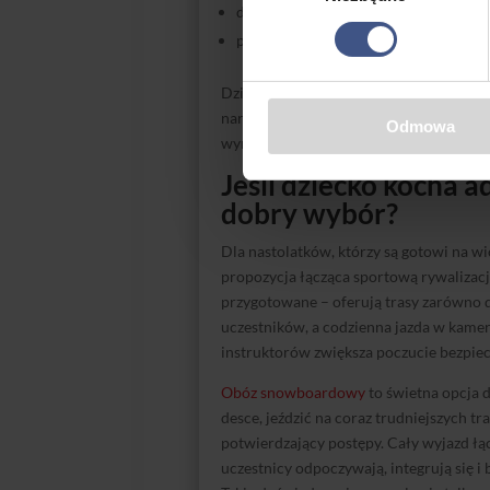
dobrze przygotowane stoki dla różn
profesjonalna opieka kadry, która zn
Dzięki temu dziecko może stopniowo os
narciarstwa lub snowboardu i poczuć ra
Odmowa
wymagający wyjazd, np. do Włoch.
Jeśli dziecko kocha a
dobry wybór?
Dla nastolatków, którzy są gotowi na w
propozycja łącząca sportową rywalizacj
przygotowane – oferują trasy zarówno 
uczestników, a codzienna jazda w kam
instruktorów zwiększa poczucie bezpiec
Obóz snowboardowy
to świetna opcja d
desce, jeździć na coraz trudniejszych tr
potwierdzający postępy. Cały wyjazd łą
uczestnicy odpoczywają, integrują się i