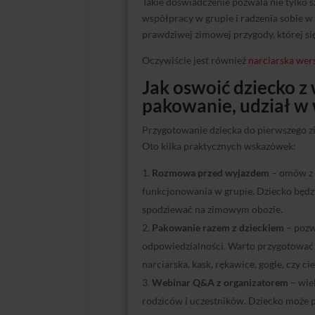
Takie doświadczenie pozwala nie tylko sz
współpracy w grupie i radzenia sobie 
prawdziwej zimowej przygody, której si
Oczywiście jest również
narciarska wer
Jak oswoić dziecko 
pakowanie, udział w
Przygotowanie dziecka do pierwszego 
Oto kilka praktycznych wskazówek:
Rozmowa przed wyjazdem
– omów z d
funkcjonowania w grupie. Dziecko będzie
spodziewać na zimowym obozie.
Pakowanie razem z dzieckiem
– pozw
odpowiedzialności. Warto przygotować l
narciarska, kask, rękawice, gogle, czy ci
Webinar Q&A z organizatorem
– wiel
rodziców i uczestników. Dziecko może 