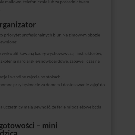
ia mailowo, telefonicznie lub za pośrednictwem
.
rganizator
to priorytet profesjonalnych biur. Na zimowym obozie
pewnione:
z wykwalifikowaną kadrę wychowawczą i instruktorów,
y szkolenia narciarskie/snowboardowe, zabawę i czas na
cje i wspólne zajęcia po stokach,
 pomoc przy tęsknocie za domem i dostosowanie zajęć do
 a uczestnicy mają pewność, że ferie młodzieżowe będą
gotowości – mini
odzica