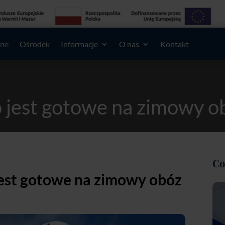
lne
Ośrodek
Informacje
O nas
Kontakt
o jest gotowe na zimowy 
ko jest gotowe na zimowy obóz młodzieżowy?
Co
jest gotowe na zimowy obóz