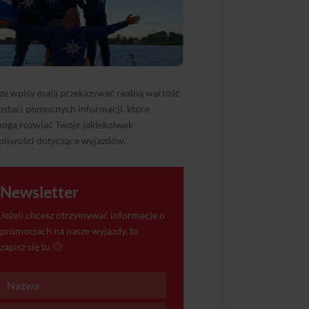
ze wpisy mają przekazywać realną wartość
ostaci pomocnych informacji, które
ogą rozwiać Twoje jakiekolwek
pliwości dotyczące wyjazdów.
Newsletter
Jeżeli chcesz otrzymywać informacje o
promocjach na nasze wyjazdy, to
zapisz się tu 🙂