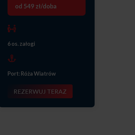
od 549 zł/doba

6 os. załogi

Port: Róża Wiatrów
REZERWUJ TERAZ