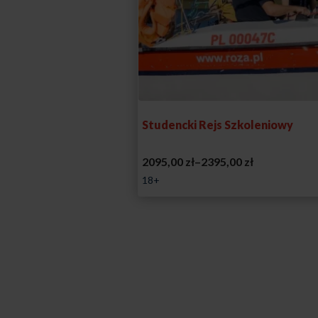
Studencki Rejs Szkoleniowy
Zakres
2095,00
zł
–
2395,00
zł
cen:
18+
od
2095,00 zł
do
2395,00 zł