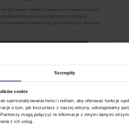
uba jest bardzo stabilna i bezpieczna co sprawia że jacht
trony klientów ceniących sobie komfort pływania –
 komunikację na dziób łodzi, gdzie znajdują się obszerne
(Kuchnia)
Wnętrze i Komfort
Szczegóły
 plików cookie
do spersonalizowania treści i reklam, aby oferować funkcje sp
ormacje o tym, jak korzystasz z naszej witryny, udostępniamy p
Partnerzy mogą połączyć te informacje z innymi danymi otrzym
nia z ich usług.