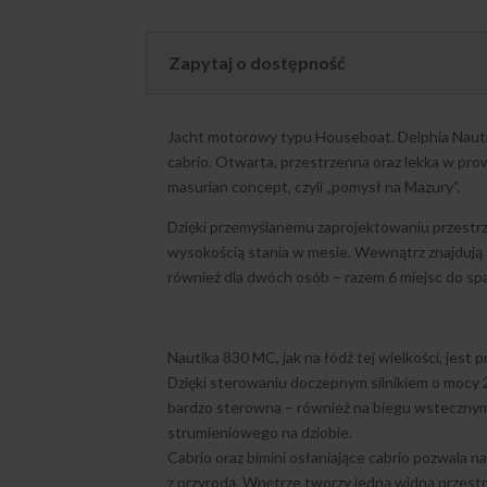
Zapytaj o dostępność
Jacht motorowy typu Houseboat. Delphia Naut
cabrio. Otwarta, przestrzenna oraz lekka w pr
masurian concept, czyli „pomysł na Mazury”.
Dzięki przemyślanemu zaprojektowaniu przestr
wysokością stania w mesie. Wewnątrz znajdują 
również dla dwóch osób – razem 6 miejsc do spa
Nautika 830 MC, jak na łódź tej wielkości, jes
Dzięki sterowaniu doczepnym silnikiem o mocy 
bardzo sterowna – również na biegu wstecznym
strumieniowego na dziobie.
Cabrio oraz bimini osłaniające cabrio pozwala n
z przyrodą. Wnętrze tworzy jedną widną przest