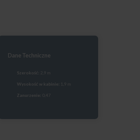
Dane Techniczne
Szerokość:
2,9 m
Wysokość w kabinie:
1,9 m
Zanurzenie:
0,47