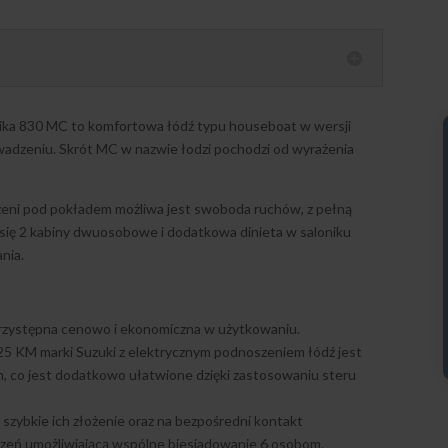
ika 830 MC to komfortowa łódź typu houseboat w wersji
owadzeniu. Skrót MC w nazwie łodzi pochodzi od wyrażenia
zeni pod pokładem możliwa jest swoboda ruchów, z pełną
się 2 kabiny dwuosobowe i dodatkowa dinieta w saloniku
nia.
t przystępna cenowo i ekonomiczna w użytkowaniu.
25 KM marki Suzuki z elektrycznym podnoszeniem łódź jest
, co jest dodatkowo ułatwione dzięki zastosowaniu steru
a szybkie ich złożenie oraz na bezpośredni kontakt
rzeń umożliwiającą wspólne biesiadowanie 6 osobom.