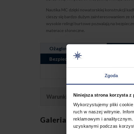
Nautika MC dzięki nowatorskiej konstrukcji kadł
cieszy się bardzo dużym zainteresowaniem ze s
wysokie relingi burtowe pozwalają na bezpieczną
materace słoneczne.
Ożaglowanie i Pokład
Kambuz 
Bezpieczeństwo
Zgoda
Niniejsza strona korzysta z
Warunki Czarteru
Wykorzystujemy pliki cookie 
ruch w naszej witrynie. Inf
Galeria
reklamowym i analitycznym. 
uzyskanymi podczas korzysta