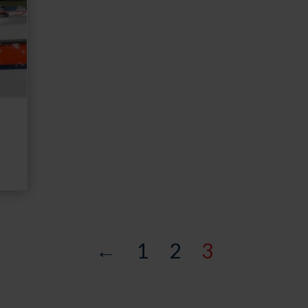
←
1
2
3