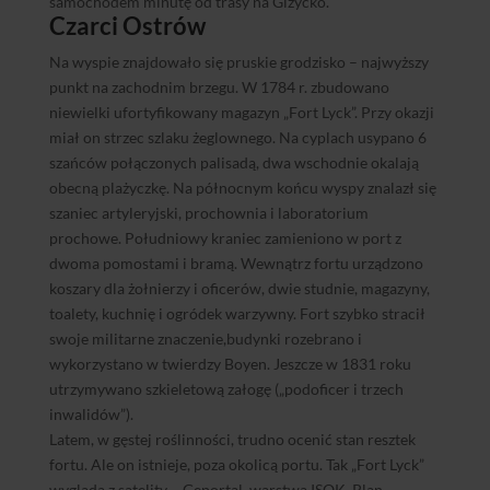
samochodem minutę od trasy na Giżycko.
Czarci Ostrów
Na wyspie znajdowało się pruskie grodzisko – najwyższy
punkt na zachodnim brzegu. W 1784 r. zbudowano
niewielki ufortyfikowany magazyn „Fort Lyck”. Przy okazji
miał on strzec szlaku żeglownego. Na cyplach usypano 6
szańców połączonych palisadą, dwa wschodnie okalają
obecną plażyczkę. Na północnym końcu wyspy znalazł się
szaniec artyleryjski, prochownia i laboratorium
prochowe. Południowy kraniec zamieniono w port z
dwoma pomostami i bramą. Wewnątrz fortu urządzono
koszary dla żołnierzy i oficerów, dwie studnie, magazyny,
toalety, kuchnię i ogródek warzywny. Fort szybko stracił
swoje militarne znaczenie,budynki rozebrano i
wykorzystano w twierdzy Boyen. Jeszcze w 1831 roku
utrzymywano szkieletową załogę („podoficer i trzech
inwalidów”).
Latem, w gęstej roślinności, trudno ocenić stan resztek
fortu. Ale on istnieje, poza okolicą portu. Tak „Fort Lyck”
wygląda z satelity – Geportal, warstwa ISOK. Plan –