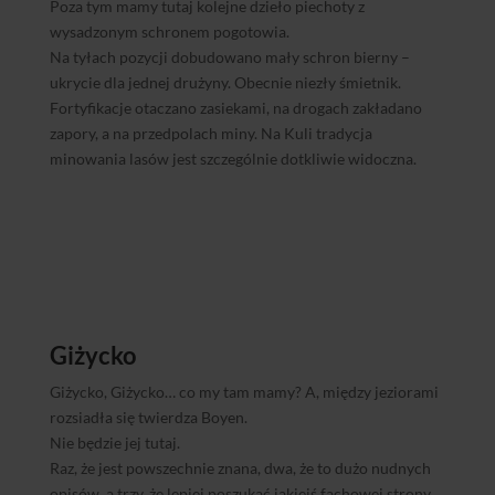
Poza tym mamy tutaj kolejne dzieło piechoty z
wysadzonym schronem pogotowia.
Na tyłach pozycji dobudowano mały schron bierny –
ukrycie dla jednej drużyny. Obecnie niezły śmietnik.
Fortyfikacje otaczano zasiekami, na drogach zakładano
zapory, a na przedpolach miny. Na Kuli tradycja
minowania lasów jest szczególnie dotkliwie widoczna.
Giżycko
Giżycko, Giżycko… co my tam mamy? A, między jeziorami
rozsiadła się twierdza Boyen.
Nie będzie jej tutaj.
Raz, że jest powszechnie znana, dwa, że to dużo nudnych
opisów, a trzy, że lepiej poszukać jakiejś fachowej strony.