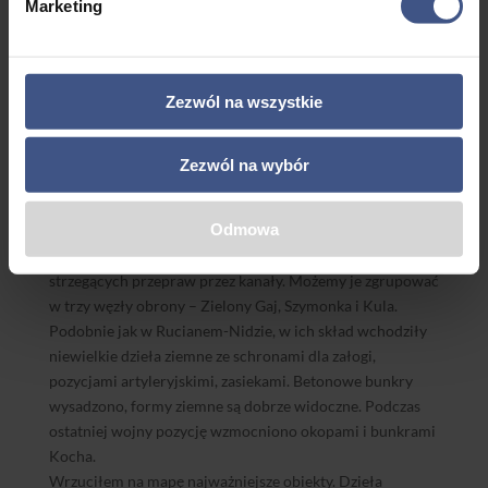
Marketing
Kanały
Zezwól na wszystkie
Zbudowane w drugiej połowie XVIII wieku kanały
połączyły mazurskie akweny południowy i północny.
Zezwól na wybór
Jednocześnie stały się przeszkodą, wykorzystaną podczas
budowy Pozycji Jezior Mazurskich przed Wielką Wojną.
Odmowa
Równocześnie z wcześniej opisanymi węzłami obrony
Ruciane i Mikołajki, wybudowano szereg punktów oporu,
strzegących przepraw przez kanały. Możemy je zgrupować
w trzy węzły obrony – Zielony Gaj, Szymonka i Kula.
Podobnie jak w Rucianem-Nidzie, w ich skład wchodziły
niewielkie dzieła ziemne ze schronami dla załogi,
pozycjami artyleryjskimi, zasiekami. Betonowe bunkry
wysadzono, formy ziemne są dobrze widoczne. Podczas
ostatniej wojny pozycję wzmocniono okopami i bunkrami
Kocha.
Wrzuciłem na mapę najważniejsze obiekty. Dzieła