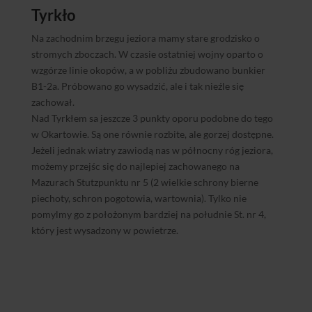
Tyrkło
Na zachodnim brzegu jeziora mamy stare grodzisko o
stromych zboczach. W czasie ostatniej wojny oparto o
wzgórze linie okopów, a w pobliżu zbudowano bunkier
B1-2a. Próbowano go wysadzić, ale i tak nieźle się
zachował.
Nad Tyrkłem sa jeszcze 3 punkty oporu podobne do tego
w Okartowie. Są one równie rozbite, ale gorzej dostępne.
Jeżeli jednak wiatry zawiodą nas w północny róg jeziora,
możemy przejśc się do najlepiej zachowanego na
Mazurach Stutzpunktu nr 5 (2 wielkie schrony bierne
piechoty, schron pogotowia, wartownia). Tylko nie
pomylmy go z położonym bardziej na południe St. nr 4,
który jest wysadzony w powietrze.