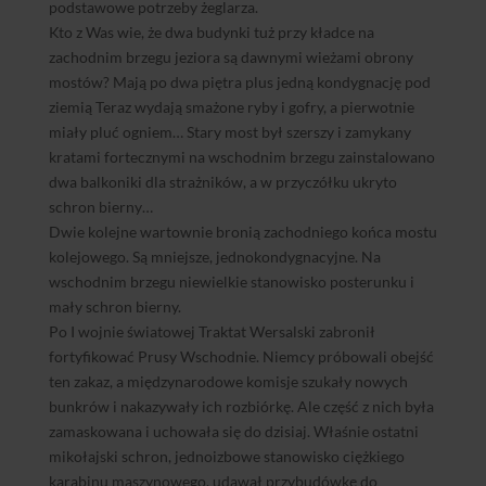
podstawowe potrzeby żeglarza.
Kto z Was wie, że dwa budynki tuż przy kładce na
zachodnim brzegu jeziora są dawnymi wieżami obrony
mostów? Mają po dwa piętra plus jedną kondygnację pod
ziemią Teraz wydają smażone ryby i gofry, a pierwotnie
miały pluć ogniem… Stary most był szerszy i zamykany
kratami fortecznymi na wschodnim brzegu zainstalowano
dwa balkoniki dla strażników, a w przyczółku ukryto
schron bierny…
Dwie kolejne wartownie bronią zachodniego końca mostu
kolejowego. Są mniejsze, jednokondygnacyjne. Na
wschodnim brzegu niewielkie stanowisko posterunku i
mały schron bierny.
Po I wojnie światowej Traktat Wersalski zabronił
fortyfikować Prusy Wschodnie. Niemcy próbowali obejść
ten zakaz, a międzynarodowe komisje szukały nowych
bunkrów i nakazywały ich rozbiórkę. Ale część z nich była
zamaskowana i uchowała się do dzisiaj. Właśnie ostatni
mikołajski schron, jednoizbowe stanowisko ciężkiego
karabinu maszynowego, udawał przybudówkę do