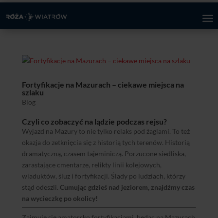
Fortyfikacje na Mazurach – ciekawe miejsca na
szlaku
Blog
Czyli co zobaczyć na lądzie podczas rejsu?
Wyjazd na Mazury to nie tylko relaks pod żaglami. To też
okazja do zetknięcia się z historią tych terenów. Historią
dramatyczną, czasem tajeminiczą. Porzucone siedliska,
zarastające cmentarze, relikty linii kolejowych,
wiaduktów, śluz i fortyfikacji. Ślady po ludziach, którzy
stąd odeszli.
Cumując gdzieś nad jeziorem, znajdźmy czas
na wycieczkę po okolicy!
Zajmuję się amatorsko fortyfikacjami, będąc na Mazurach