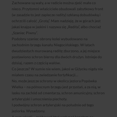
Zachowane są wały, a w redicie można zjeść małe co
nieco. Przytomni właściciele obudowali zabytkowy front
(w zasadzie to jest zaplecze redity) szklaną dobudówką i
ochrzcili całość „Grotą”. Mam nadzieję, że w górach jest
jakaś knajpa w jaskini i nazywa się „Redita”, albo chociaż
„Szaniec Piwny”.
Podobny szaniec obrony kolei wybudowano na
zachodnim brzegu kanału Niegocińskiego. W latach
dwudziestych murowaną reditę zburzono, a jej miejsce
postawiono schron bierny dla dwóch drużyn. Istnieje do
dzisiaj, razem z częścią wałów.
Co jeszcze? W sumie nie wiem, jakoś w Giżycku nigdy nie
miałem czasu na zwiedzanie fortyfikacji…
No, może jeszcze schrony w okolicy jeziora Popówka
Wielka – na północnym brzegu jest przystań, a za nią, w
lasku na zachód od cmentarza, schron amunicyjny, schron
artyleryjski i umocnienia piechoty.
I podwójny schron artyleryjski na południe od tego
jeziorka. Wysadzony.
A przy okazji – próbował ktoś wpłynąć kanałem na