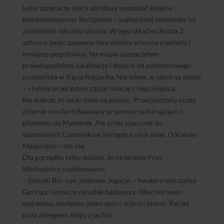
Leśni szperacze niech spróbują wyszukać kolejny
pierwszowojenny Stutzpunkt – najbardziej wysunięty na
zachodnim odcinku obrony. W jego skład wchodzą 3
schrony (więc zapewne dwa wielkie schrony piechoty i
mniejszy pogotowia). Na mapie zaznaczyłem
prawdopodobną lokalizację i dojście od południowego
cumowiska w Kącie Rajcocha. Nie wiem, w jakim są stanie
– chętnie przeczytam czyjąś relację z tego miejsca.
No dobrze, to teraz dalej na północ. Przechodzimy przez
dziwnie nieufortyfikowany przesmyk na Kirsajtach i
płyniemy do Mamerek. Ale przez szacunek do
szanownych Czytelników nie będę o nich pisał. O Kanale
Mazurskim – też nie.
Dla porządku tylko dodam, że na terenie Prus
Wschodnich rozlokowano:
– Szeroki Bór nad Jeziorem Jegocin – kwatera marszałka
Goringa i lotniczy ośrodek badawczy. Obecnie teren
wojskowy, dostępny jeden spory schron bierny. Raczej
poza zasięgiem ekipy z jachtu.