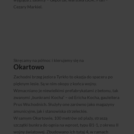
Cezary Markiel.
Skręcamy na północ i kierujemy się na
Okartowo
Zachodni brzeg jeziora Tyrkło to okazja do spaceru po
pięknym lesie. Są w nim okopy z końca wojny.
Wzmacniano je niewielkimi prefabrykatami z betonu, tak
zwanymi „bunkrami Kocha” – od Ericha Kocha, gauleitera
Prus Wschodnich. Służyły one zarówno jako magazyny
amunicyjne, jak i stanowiska strzeleckie.
W samym Okartowie, 100 metrów od plaży, straszą
szczątki bunkra do ognia na wprost, typu B1-1, z okresu II
wojny światowej. Zbudowano ich tutaj 4, w ramach