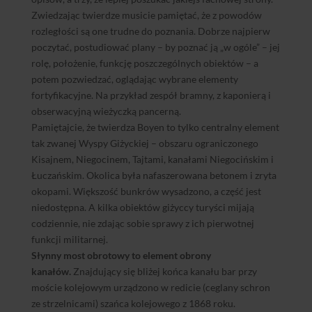
Zwiedzając twierdze musicie pamiętać, że z powodów
rozległości są one trudne do poznania. Dobrze najpierw
poczytać, postudiować plany – by poznać ją „w ogóle” – jej
rolę, położenie, funkcję poszczególnych obiektów – a
potem pozwiedzać, oglądając wybrane elementy
fortyfikacyjne. Na przykład zespół bramny, z kaponierą i
obserwacyjną wieżyczką pancerną.
Pamiętajcie, że twierdza Boyen to tylko centralny element
tak zwanej Wyspy Giżyckiej – obszaru ograniczonego
Kisajnem, Niegocinem, Tajtami, kanałami Niegocińskim i
Łuczańskim. Okolica była nafaszerowana betonem i zryta
okopami. Większość bunkrów wysadzono, a część jest
niedostępna. A kilka obiektów giżyccy turyści mijają
codziennie, nie zdając sobie sprawy z ich pierwotnej
funkcji militarnej.
Słynny most obrotowy to element obrony
kanałów.
Znajdujący się bliżej końca kanału bar przy
moście kolejowym urządzono w redicie (ceglany schron
ze strzelnicami) szańca kolejowego z 1868 roku.