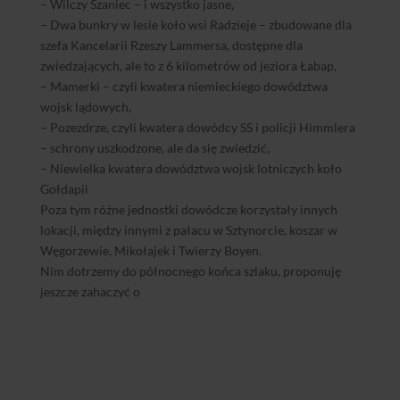
– Wilczy Szaniec – i wszystko jasne,
– Dwa bunkry w lesie koło wsi Radzieje – zbudowane dla
szefa Kancelarii Rzeszy Lammersa, dostępne dla
zwiedzających, ale to z 6 kilometrów od jeziora Łabap,
– Mamerki – czyli kwatera niemieckiego dowództwa
wojsk lądowych,
– Pozezdrze, czyli kwatera dowódcy SS i policji Himmlera
– schrony uszkodzone, ale da się zwiedzić,
– Niewielka kwatera dowództwa wojsk lotniczych koło
Gołdapii
Poza tym różne jednostki dowódcze korzystały innych
lokacji, między innymi z pałacu w Sztynorcie, koszar w
Węgorzewie, Mikołajek i Twierzy Boyen.
Nim dotrzemy do północnego końca szlaku, proponuję
jeszcze zahaczyć o