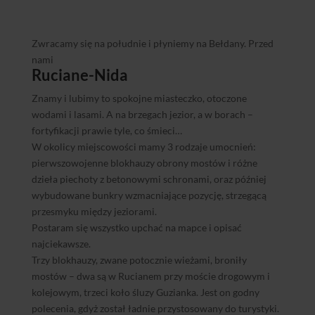
Zwracamy się na południe i płyniemy na Bełdany. Przed
nami
Ruciane-Nida
Znamy i lubimy to spokojne miasteczko, otoczone
wodami i lasami. A na brzegach jezior, a w borach –
fortyfikacji prawie tyle, co śmieci…
W okolicy miejscowości mamy 3 rodzaje umocnień:
pierwszowojenne blokhauzy obrony mostów i różne
dzieła piechoty z betonowymi schronami, oraz później
wybudowane bunkry wzmacniające pozycję, strzegącą
przesmyku między jeziorami.
Postaram się wszystko upchać na mapce i opisać
najciekawsze.
Trzy blokhauzy, zwane potocznie wieżami, broniły
mostów – dwa są w Rucianem przy moście drogowym i
kolejowym, trzeci koło śluzy Guzianka. Jest on godny
polecenia, gdyż został ładnie przystosowany do turystyki.