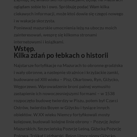
oglądam sobie to i owo. Spróbuję podać Wam kilka
ciekawych informacji, może ktoś dowie się czegoś nowego
i w wakacje skorzysta.
Ponieważ mazurskie umocnienia leżą na uboczu moich
zainteresowań, wesprę się kilkoma stronami
internetowymi i książkami.
Wstęp.
Kilka zdań po łebkach o historii
Najstarsze fortyfikacje na Mazurach to obronne grodziska
i wały obronne, a nastepnie strażnice i krzyżackie zamki,
budowane od XIII wieku – Pisz, Okartowo, Ryn, Giżycko,
Węgorzewo. Wprowadzenie broni palnej wymusiło
zastapienie ich nowoczesniejszymi formami – w 1538
rozpoczęto budowę twierdzy w Piszu, potem był Czarci
Ostrów, twierdza Boyen w Giżycku i tysiące innych
obiektów. W XX wieku Niemcy fortyfikowali mosty
kolejowe, budowali kolejne linie obrony – Pozycję Jezior
Mazurskich, Szczycieńską Pozycję Leśną, Giżycką Pozycję
Polową, Trójkąt Lidzbarski, Rejon Umocniony Giżycko,