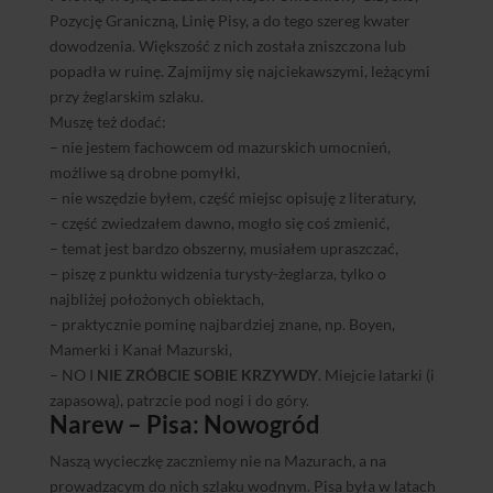
Pozycję Graniczną, Linię Pisy, a do tego szereg kwater
dowodzenia. Większość z nich została zniszczona lub
popadła w ruinę. Zajmijmy się najciekawszymi, leżącymi
przy żeglarskim szlaku.
Muszę też dodać:
– nie jestem fachowcem od mazurskich umocnień,
możliwe są drobne pomyłki,
– nie wszędzie byłem, część miejsc opisuję z literatury,
– część zwiedzałem dawno, mogło się coś zmienić,
– temat jest bardzo obszerny, musiałem upraszczać,
– piszę z punktu widzenia turysty-żeglarza, tylko o
najbliżej położonych obiektach,
– praktycznie pominę najbardziej znane, np. Boyen,
Mamerki i Kanał Mazurski,
– NO I
NIE ZRÓBCIE SOBIE KRZYWDY
. Miejcie latarki (i
zapasową), patrzcie pod nogi i do góry.
Narew – Pisa: Nowogród
Naszą wycieczkę zaczniemy nie na Mazurach, a na
prowadzącym do nich szlaku wodnym. Pisa była w latach