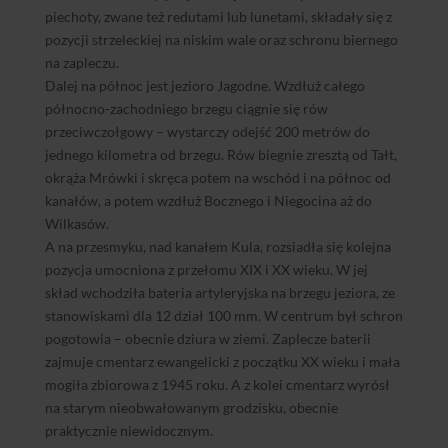
piechoty, zwane też redutami lub lunetami, składały się z
pozycji strzeleckiej na niskim wale oraz schronu biernego
na zapleczu.
Dalej na północ jest jezioro Jagodne. Wzdłuż całego
północno-zachodniego brzegu ciągnie się rów
przeciwczołgowy – wystarczy odejść 200 metrów do
jednego kilometra od brzegu. Rów biegnie zresztą od Tałt,
okrąża Mrówki i skręca potem na wschód i na północ od
kanałów, a potem wzdłuż Bocznego i Niegocina aż do
Wilkasów.
A na przesmyku, nad kanałem Kula, rozsiadła się kolejna
pozycja umocniona z przełomu XIX i XX wieku. W jej
skład wchodziła bateria artyleryjska na brzegu jeziora, ze
stanowiskami dla 12 dział 100 mm. W centrum był schron
pogotowia – obecnie dziura w ziemi. Zaplecze baterii
zajmuje cmentarz ewangelicki z początku XX wieku i mała
mogiła zbiorowa z 1945 roku. A z kolei cmentarz wyrósł
na starym nieobwałowanym grodzisku, obecnie
praktycznie niewidocznym.