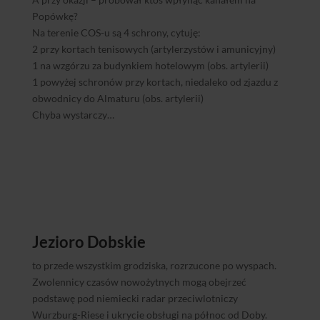
Popówkę?
Na terenie COS-u są 4 schrony, cytuję:
2 przy kortach tenisowych (artylerzystów i amunicyjny)
1 na wzgórzu za budynkiem hotelowym (obs. artylerii)
1 powyżej schronów przy kortach, niedaleko od zjazdu z
obwodnicy do Almaturu (obs. artylerii)
Chyba wystarczy…
Jezioro Dobskie
to przede wszystkim grodziska, rozrzucone po wyspach.
Zwolennicy czasów nowożytnych mogą obejrzeć
podstawę pod niemiecki radar przeciwlotniczy
Wurzburg-Riese i ukrycie obsługi na północ od Doby.