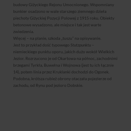
budowy Giżyckiego Rejonu Umocnionego. Wspomniany
bunkier osadzono w wale starszego ziemnego dzieła
piechoty Giżyckiej Pozycji Polowej z 1915 roku. Obiekty
betonowe wysadzono, ale miejsce i tak jest warte
zwiedzenia.
Więcej – na planie, szkoda „tuszu” na opisywanie.
Jest to przykład dość typowego
Stutzpunktu
–
niemieckiego punktu oporu, jakich dużo wokół Wielkich
Jezior. Rozrzucono je od Okartowa na północ, zachodnimi
brzegami Tyrkła, Buwełna i Wojnowa (jest tu ich łącznie
14), potem linia przez Kruklanki dochodzi do Ogonek.
Podobna, krótsza rubież obrony otaczała pojezierze od
zachodu, od Rynu pod jezioro Dobskie.