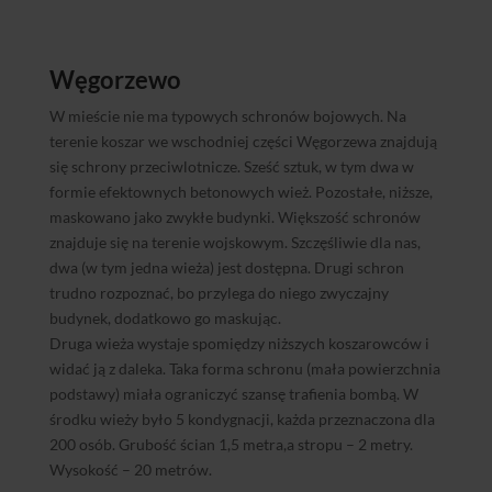
Węgorzewo
W mieście nie ma typowych schronów bojowych. Na
terenie koszar we wschodniej części Węgorzewa znajdują
się schrony przeciwlotnicze. Sześć sztuk, w tym dwa w
formie efektownych betonowych wież. Pozostałe, niższe,
maskowano jako zwykłe budynki. Większość schronów
znajduje się na terenie wojskowym. Szczęśliwie dla nas,
dwa (w tym jedna wieża) jest dostępna. Drugi schron
trudno rozpoznać, bo przylega do niego zwyczajny
budynek, dodatkowo go maskując.
Druga wieża wystaje spomiędzy niższych koszarowców i
widać ją z daleka. Taka forma schronu (mała powierzchnia
podstawy) miała ograniczyć szansę trafienia bombą. W
środku wieży było 5 kondygnacji, każda przeznaczona dla
200 osób. Grubość ścian 1,5 metra,a stropu – 2 metry.
Wysokość – 20 metrów.