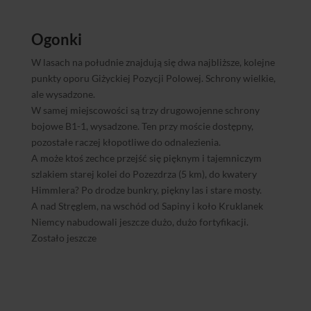
Ogonki
W lasach na południe znajdują się dwa najbliższe, kolejne
punkty oporu Giżyckiej Pozycji Polowej. Schrony wielkie,
ale wysadzone.
W samej miejscowości są trzy drugowojenne schrony
bojowe B1-1, wysadzone. Ten przy moście dostępny,
pozostałe raczej kłopotliwe do odnalezienia.
A może ktoś zechce przejść się pięknym i tajemniczym
szlakiem starej kolei do Pozezdrza (5 km), do kwatery
Himmlera? Po drodze bunkry, piękny las i stare mosty.
A nad Stręglem, na wschód od Sapiny i koło Kruklanek
Niemcy nabudowali jeszcze dużo, dużo fortyfikacji.
Zostało jeszcze