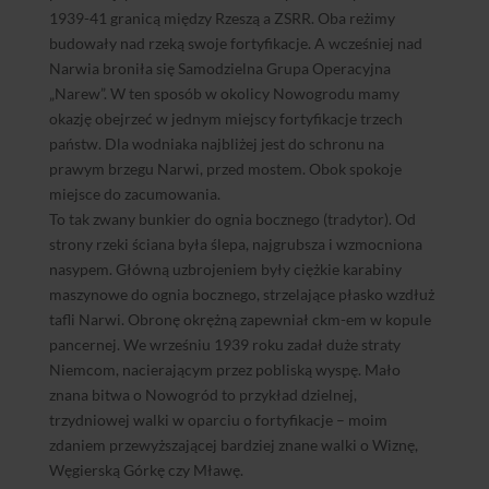
1939-41 granicą między Rzeszą a ZSRR. Oba reżimy
budowały nad rzeką swoje fortyfikacje. A wcześniej nad
Narwia broniła się Samodzielna Grupa Operacyjna
„Narew”. W ten sposób w okolicy Nowogrodu mamy
okazję obejrzeć w jednym miejscy fortyfikacje trzech
państw. Dla wodniaka najbliżej jest do schronu na
prawym brzegu Narwi, przed mostem. Obok spokoje
miejsce do zacumowania.
To tak zwany bunkier do ognia bocznego (tradytor). Od
strony rzeki ściana była ślepa, najgrubsza i wzmocniona
nasypem. Główną uzbrojeniem były ciężkie karabiny
maszynowe do ognia bocznego, strzelające płasko wzdłuż
tafli Narwi. Obronę okrężną zapewniał ckm-em w kopule
pancernej. We wrześniu 1939 roku zadał duże straty
Niemcom, nacierającym przez pobliską wyspę. Mało
znana bitwa o Nowogród to przykład dzielnej,
trzydniowej walki w oparciu o fortyfikacje – moim
zdaniem przewyższającej bardziej znane walki o Wiznę,
Węgierską Górkę czy Mławę.