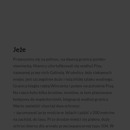
Jeże
Przenosimy się na północ, na dawną granicę polsko-
niemiecką. Niemcy ufortyfikowali się wzdłuż Pisy,
nazwanej przez nich Galindą. W okolicy Jeży ciekawych
miejsc jest szczególnie dużo i leżą bliżej szlaku wodnego.
Granica biegła rzeką Wincenta i potem na południe Pisą.
Na rzece było kilka brodów, mostów, w tym planowano
kolejowy do wąskotorówki, biegnącej wzdłuż granicy.
Warto zwiedzić chociaż dwa schrony:
– zacumować przy moście w Jeżach i pójść z 200 metrów
na zachód, do lasu. Przy drodze mieści się piękny, duży
schron bierny dla armaty przeciwpancernej typu 504. W