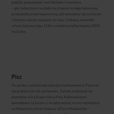
pobliżu pozostałości wsi Wolisko i cmentarz.
– gdy zobaczymy na plaży na prawym brzegu betonową
przeszkodę przeciwpancerną, zatrzymujemy się na lewym
i idziemy starym nasypem do lasu. Ciekawy, niewielki
schron bojowy typu 112b z unikalną ciężką kopułą 35P8
na 2 ckm.
Pisz
Po zamku i późniejszej twierdzy bastionowej w Piszu nic
się praktycznie nie zachowało. Zamek znajdował się
pomiędzy ulicą Kopernika a Pisą. Najtrwalszymi
pamiątkami są bunkry z drugiej wojny, w tym największy
na Mazurach schron bojowy 107a w Maldaninie –