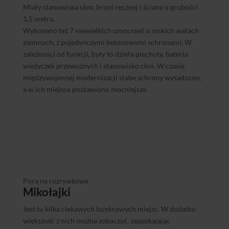
Miały stanowiska ckm, broni ręcznej i ściany o grubości
1,5 metra.
Wykonano też 7 niewielkich umocnień o niskich wałach
ziemnych, z pojedynczymi betonowymi schronami. W
zależności od funkcji, były to dzieła piechoty, bateria
wieżyczek przewoźnych i stanowisko ckm. W czasie
międzywojennej modernizacji słabe schrony wysadzono,
a w ich miejsce postawiono mocniejsze.
Pora na rozrywkowe
Mikołajki
Jest tu kilka ciekawych bunkrowych miejsc. W dodatku
większość z nich można zobaczyć, zaspokajając