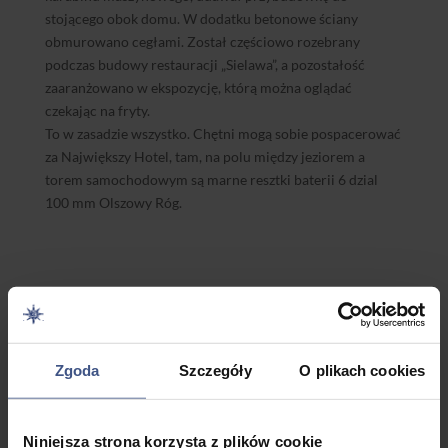
stojącego obok domu. W dodatku betonowe ściany
obmurowano cegłami. Został częściowo rozebrany
podczas budowy restauracji „Sielawa”, a pozostałość
zaaranżowano w ekspozycję, którą można oglądać
czekając na fryty.
To w zasadzie wszystko. Chętni mogą sobie pospacerować
za Największy Hotel, tam, na polu między jeziorem a
torem samochodowym są marne resztki baterii 6 dzial
100 mm Olszowy Róg.
Zgoda
Szczegóły
O plikach cookies
Mijamy kanały (na razie) i pchamy się w górę przez
Tałty
O północną jeziora jeziora oparto zarówno fortyfikacje
Niniejsza strona korzysta z plików cookie