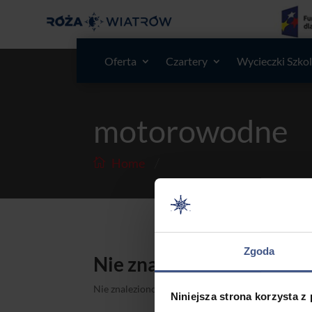
Oferta
Czartery
Wycieczki Szko
motorowodne
/
Home
Zgoda
Nie znaleziono żadnych
Nie znaleziono szukanej strony. Proszę spróbować i
Niniejsza strona korzysta z