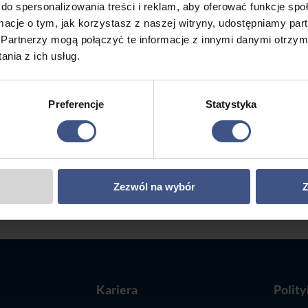
do spersonalizowania treści i reklam, aby oferować funkcje sp
ormacje o tym, jak korzystasz z naszej witryny, udostępniamy p
Partnerzy mogą połączyć te informacje z innymi danymi otrzym
ours a day! Contact to require
nia z ich usług.
 assessment of your plan.
Preferencje
Statystyka
icing elit sed do eiusmod tempor incididunt ut labore et
n.
Napisz do nas
Zadzwoń

Zezwól na wybór
Z
roza@roza.pl
780 114 926
e
Kariera
Polit