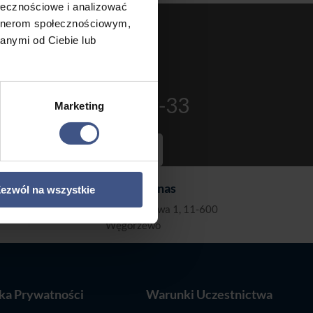
ołecznościowe i analizować
artnerom społecznościowym,
anymi od Ciebie lub

+1-2345-6789-33
Marketing
Contact Us
Odwiedź nas

ezwól na wszystkie
Wodociągowa 1, 11-600
Węgorzewo
yka Prywatności
Warunki Uczestnictwa