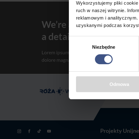
Wykorzystujemy pliki cookie 
ruch w naszej witrynie. Inf
reklamowym i analitycznym. 
We’re available for 8 h
uzyskanymi podczas korzysta
a detailed analysis and
Wybór
Niezbędne
zgody
Lorem ipsum dolor sit amet, consectetur adipis
dolore magna aliqua. quis nostrud exercitatio

Odmowa
Projekty Unijn