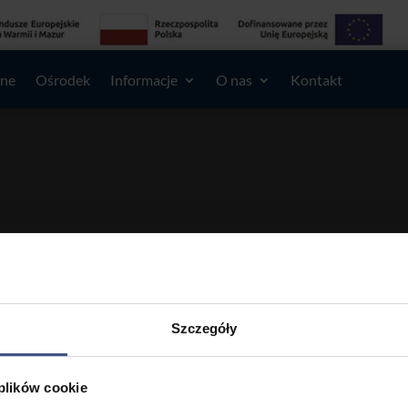
lne
Ośrodek
Informacje
O nas
Kontakt
Szczegóły
 wyników
nnej definicji wyszukiwania lub zlokalizować wpis przy użyciu nawigacji
 plików cookie