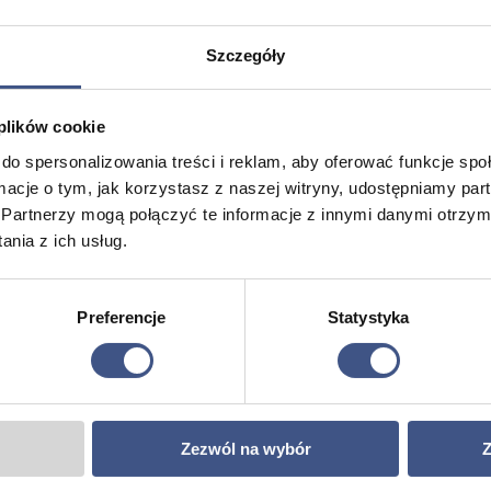
a
Szczegóły
 plików cookie
m
do spersonalizowania treści i reklam, aby oferować funkcje sp
ormacje o tym, jak korzystasz z naszej witryny, udostępniamy p
Partnerzy mogą połączyć te informacje z innymi danymi otrzym
nia z ich usług.
Preferencje
Statystyka
ours a day! Contact to require
Zezwól na wybór
Z
 assessment of your plan.