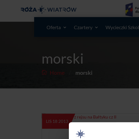
Oferta
Czartery
Wycieczki Szko
morski
/
Home
morski
LIS 18 2013