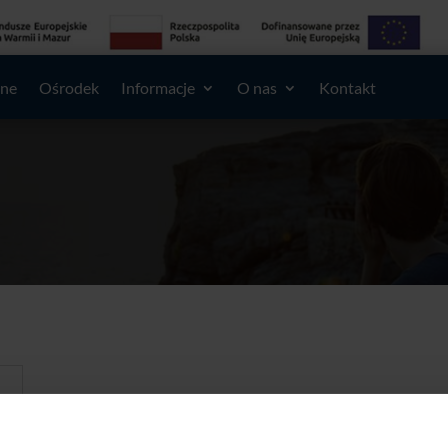
lne
Ośrodek
Informacje
O nas
Kontakt