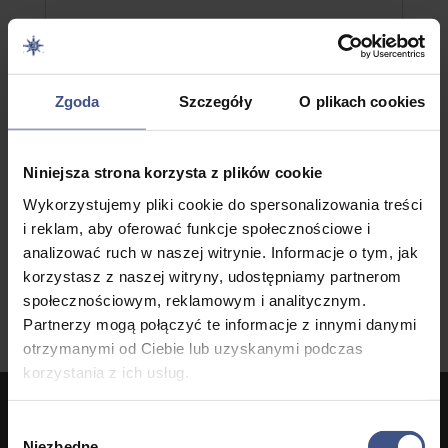
Wspomnienia z rejsu na
Bałtyku cz II
Zgoda
Szczegóły
O plikach cookies
utworzone przez
Bartłomiej Ostrowski
Blog
W sobotę zbiera się nowa załoga w której witam
Niniejsza strona korzysta z plików cookie
kilku moich zeszłorocznych załogantów, którzy w...
Wykorzystujemy pliki cookie do spersonalizowania treści
i reklam, aby oferować funkcje społecznościowe i
Więcej
analizować ruch w naszej witrynie. Informacje o tym, jak
korzystasz z naszej witryny, udostępniamy partnerom
społecznościowym, reklamowym i analitycznym.
Partnerzy mogą połączyć te informacje z innymi danymi
otrzymanymi od Ciebie lub uzyskanymi podczas
korzystania z ich usług.
Wybór
We’re available for 8 hours a day!
Niezbędne