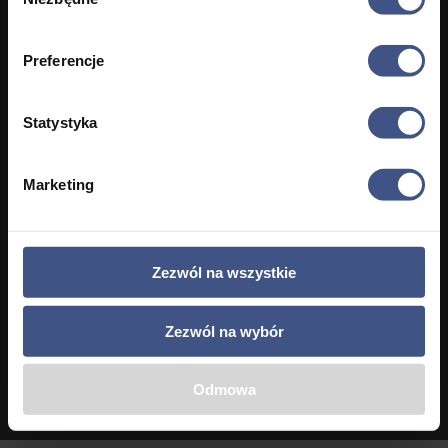
zgody
Contact to require a detailed
analysis and assessment of your
Preferencje
plan.
Statystyka
Lorem ipsum dolor sit amet, consectetur adipisicing
elit sed do eiusmod tempor incididunt ut labore et
dolore magna aliqua. quis nostrud exercitation.
Marketing

Zezwól na wszystkie
+1-2345-6789-33
Zezwól na wybór
Contact Us
Odmowa