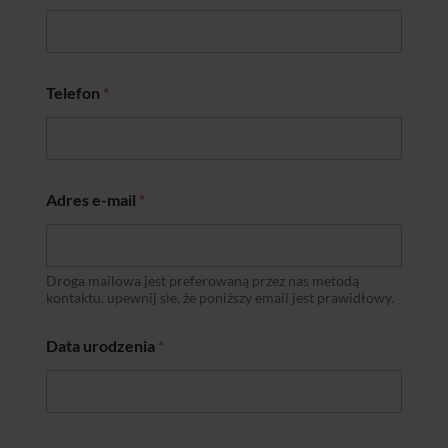
Telefon
*
I
Adres e-mail
*
m
i
ę
T
e
Droga mailowa jest preferowaną przez nas metodą
l
kontaktu. upewnij sie, że poniższy email jest prawidłowy.
e
f
Data urodzenia
*
o
n
r
o
z