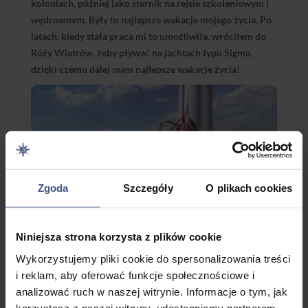
koloniach, później jako sternik na rejsie szkoleniowym i
wędrownym. Były to najlepsze wakacje mojego życia. Po
latach, kiedy stała praca mi to umożliwiła, wróciłem do
Róży Wiatrów, żeby pływać na jachtach typu Sigma,
dzięki czemu dalej mam najlepsze wakacje życia!
Zgoda
Szczegóły
O plikach cookies
Niniejsza strona korzysta z plików cookie
Wykorzystujemy pliki cookie do spersonalizowania treści
i reklam, aby oferować funkcje społecznościowe i
analizować ruch w naszej witrynie. Informacje o tym, jak
Bartłomiej Ostrowski
korzystasz z naszej witryny, udostępniamy partnerom