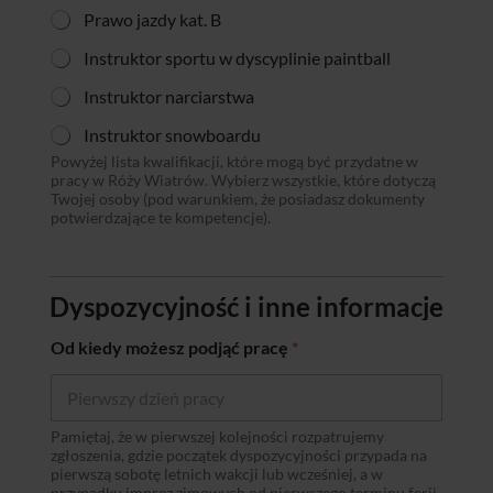
Prawo jazdy kat. B
Instruktor sportu w dyscyplinie paintball
Instruktor narciarstwa
Instruktor snowboardu
Powyżej lista kwalifikacji, które mogą być przydatne w
pracy w Róży Wiatrów. Wybierz wszystkie, które dotyczą
Twojej osoby (pod warunkiem, że posiadasz dokumenty
potwierdzające te kompetencje).
Dyspozycyjność i inne informacje
Od kiedy możesz podjąć pracę
*
Pamiętaj, że w pierwszej kolejności rozpatrujemy
zgłoszenia, gdzie początek dyspozycyjności przypada na
pierwszą sobotę letnich wakcji lub wcześniej, a w
przypadku imprez zimowych od pierwszego terminu ferii