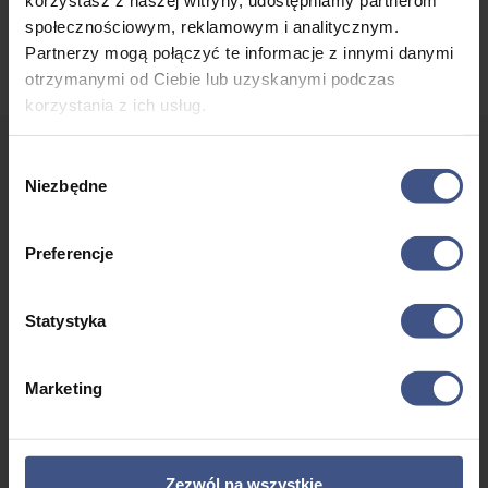
Sternik jachtu Sigma 600
społecznościowym, reklamowym i analitycznym.
Partnerzy mogą połączyć te informacje z innymi danymi
otrzymanymi od Ciebie lub uzyskanymi podczas
korzystania z ich usług.
Wybór
Niezbędne
zgody
Dołącz do Naszego Zespołu!
Nie przegap szansy na rozwój w dynamicznym
Preferencje
środowisku. Skontaktuj się z nami, aby dowiedzieć się
więcej o dostępnych stanowiskach i możliwościach
Statystyka
kariery.
Marketing
Aplikuj Teraz
Zezwól na wszystkie