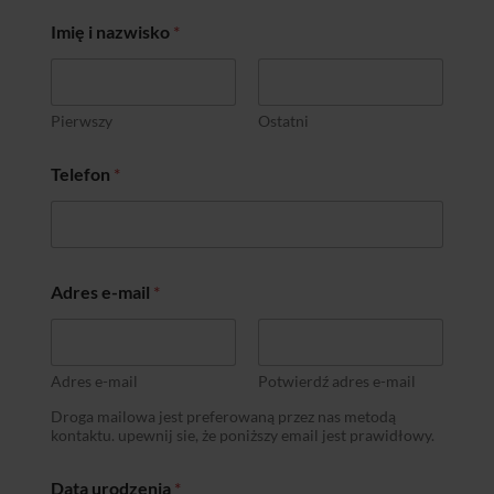
D
Imię i nazwisko
*
o
k
i
e
d
Pierwszy
Ostatni
y
e
Telefon
*
-
m
a
i
l
Adres e-mail
*
Adres e-mail
Potwierdź adres e-mail
Droga mailowa jest preferowaną przez nas metodą
kontaktu. upewnij sie, że poniższy email jest prawidłowy.
Data urodzenia
*