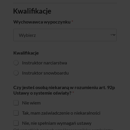
u
m
Kwalifikacje
i
e
Wychowawca wypoczynku
*
n
i
u
Kwalifikacje
Instruktor narciarstwa
Instruktor snowboardu
Czy jesteś osobą niekaraną w rozumieniu art. 92p
Ustawy o systemie oświaty?
*
Nie wiem
Tak, mam zaświadczenie o niekaralności
Nie, nie spełniam wymagań ustawy
Od wszystkich naszych współpracowników oczekujemy