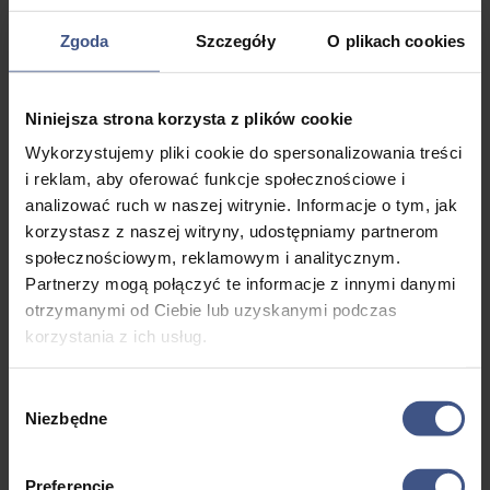
Zgoda
Szczegóły
O plikach cookies
Niniejsza strona korzysta z plików cookie
Pensjonat Kajic
to obiekt położony w miejscowości
Wykorzystujemy pliki cookie do spersonalizowania treści
Dobra Voda z niesamowitym widokiem na majestatyczne
i reklam, aby oferować funkcje społecznościowe i
góry pokryte soczystą zielenią, u stóp których
pobrzmiewa historia miasteczka oblana błękitem
analizować ruch w naszej witrynie. Informacje o tym, jak
Adriatyku i aurą śródziemnomorskiego klimatu. Do plaży
korzystasz z naszej witryny, udostępniamy partnerom
macie 300 metrów. Na dachu znajduje się
społecznościowym, reklamowym i analitycznym.
ogólnodostępny taras z pięknym widokiem na morze. Do
Partnerzy mogą połączyć te informacje z innymi danymi
waszej dyspozycji niewielki
basen
. Pensjonat w całości
otrzymanymi od Ciebie lub uzyskanymi podczas
przeznaczony dla naszej grupy.
korzystania z ich usług.
Zakwaterowani będziecie w apartamentach 4-6 os, z
balkonem, łazienką, klimatyzacją, lodówką, TV i WiFi.
Wybór
Niezbędne
Każdy apartament składa się z trzech pokoi, dwóch
zgody
sypialni oraz pokoju z kuchnią.
Preferencje