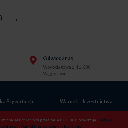
0
→
Odwiedź nas

Wodociągowa 1, 11-600
Węgorzewo
yka Prywatności
Warunki Uczestnictwa
a strona jest chroniona przez reCAPTCHA. Obowiązuje
Polityka
rywatności
i
Warunki korzystania z usługi Google.