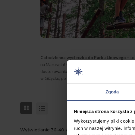
Całodzienna wycieczka do Parku Linowego
– to
na Mazurach! Łącznie 70 przeszkód i 10 tyrolek, 
dostosowaniu do wzrostu, wieku i własnych możliw
w Giżycku, po pokonaniu tras przez uczestników c
Zgoda
Niniejsza strona korzysta z
Wykorzystujemy pliki cookie 
ruch w naszej witrynie. Inf
Wyświetlanie 36–40 z 46 wyników