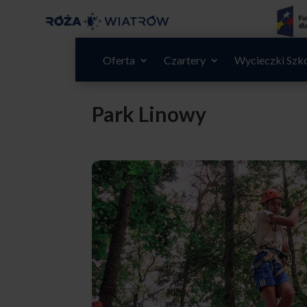
Oferta
Czartery
Wycieczki Szk
Park Linowy