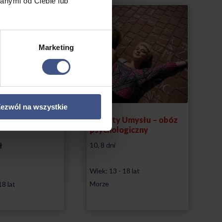
anymi od Ciebie lub
Marketing
ezwól na wszystkie
terynaryjny
Sekrety Umysłu – obóz
psychologiczny
ł
10, 8 dni
Wiek: 13 - 18 lat
Morze
18 lat