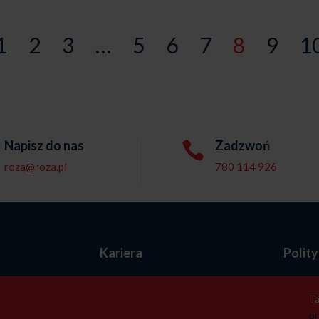
1
2
3
…
5
6
7
8
9
1
Napisz do nas
Zadzwoń

roza@roza.pl
780 114 926
e
Kariera
Polit
T
p