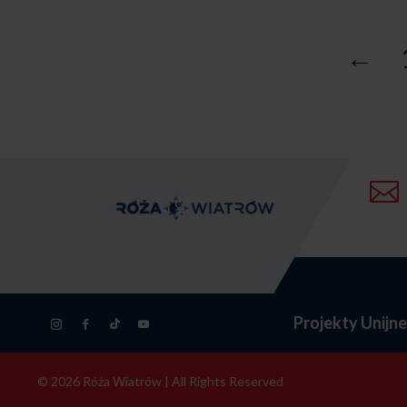
←

Projekty Unijn
© 2026 Róża Wiatrów | All Rights Reserved