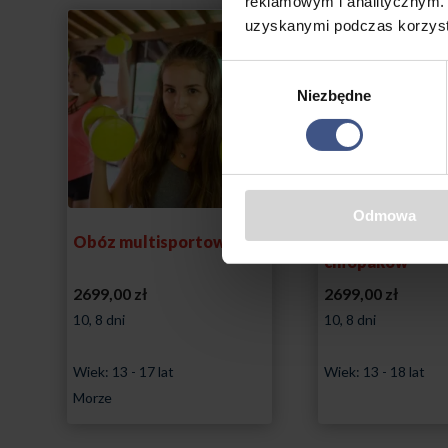
reklamowym i analitycznym. 
uzyskanymi podczas korzysta
Wybór
Niezbędne
zgody
Odmowa
Obóz multisportowców
Obóz samoobro
chłopaków
2699,00
zł
2699,00
zł
10, 8 dni
10, 8 dni
Wiek: 13 - 17 lat
Wiek: 13 - 18 lat
Morze