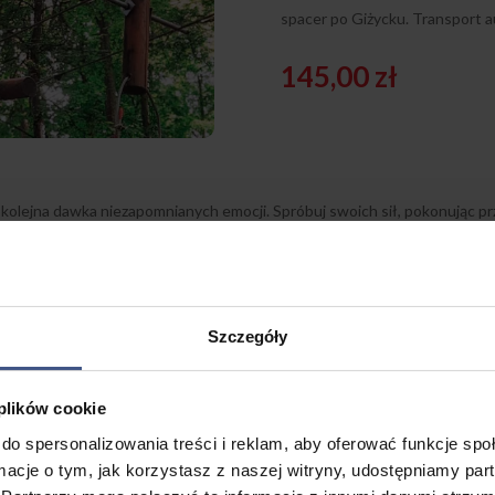
spacer po Giżycku. Transport a
145,00
zł
 kolejna dawka niezapomnianych emocji. Spróbuj swoich sił, pokonując 
pod okiem wykwalifikowanych instruktorów. Uczestnik pokona pełne dwie 
ości. Idealna atrakcja dla każdej grupy wiekowej. Z ośrodka wyruszamy
zeka nas przerwa na lunch (zapewniamy suchy prowiant) a następnie spa
Szczegóły
 plików cookie
do spersonalizowania treści i reklam, aby oferować funkcje sp
ormacje o tym, jak korzystasz z naszej witryny, udostępniamy p