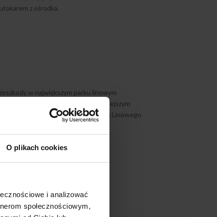
utokarem z ośrodka.
przeszkody w największym parku linowym
trasy z pięciu dostępnych po wcześniejszym
 autokarem, którym dotrzemy do Parku Linowego
cer po mieściePark Linowy
O plikach cookies
ołecznościowe i analizować
artnerom społecznościowym,