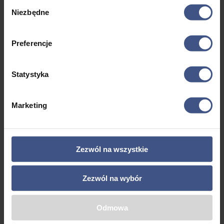
po wcześniejszym dostosowaniu do wzrostu, wieku
Wybór
Niezbędne
i własnych możliwości. Idealna atrakcja dla każdej grupy
zgody
wiekowej. Z ośrodka wyruszamy autokarem,
którym dotrzemy do Parku Linowego w Giżycku,
Preferencje
po pokonaniu tras przez uczestników czeka nas przerwa
na lunch (zapewniamy suchy prowiant) a następnie spacer
po mieściePark Linowy
Statystyka
Marketing
Zezwól na wszystkie
Brak Wyjazdów
Zezwól na wybór
Nie znaleźliśmy pasujących produktów
Odmowa