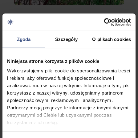
Zgoda
Szczegóły
O plikach cookies
Niniejsza strona korzysta z plików cookie
Całodzienna wycieczka do największego parku linowego
Wykorzystujemy pliki cookie do spersonalizowania treści
na Mazurach to aż 70 przeszkód i 10 tyrolek pod okiem
i reklam, aby oferować funkcje społecznościowe i
instruktorów. Uczestnicy pokonają dwie trasy, dobrane
do wieku i możliwości. Po emocjonującej zabawie – lunch z
analizować ruch w naszej witrynie. Informacje o tym, jak
prowiantu i spacer po Giżycku. Transport autokarem z
korzystasz z naszej witryny, udostępniamy partnerom
Całodzienna wycieczka do Parku Linowego
–
ośrodka.
społecznościowym, reklamowym i analitycznym.
to kolejna dawka niezapomnianych emocji. Spróbuj swoich
Partnerzy mogą połączyć te informacje z innymi danymi
sił, pokonując przeszkody w największym parku linowym
otrzymanymi od Ciebie lub uzyskanymi podczas
145,00
na Mazurach! Łącznie 70 przeszkód i 10 tyrolek,
zł
korzystania z ich usług.
pod okiem wykwalifikowanych instruktorów. Uczestnik
pokona pełne dwie trasy z pięciu dostępnych