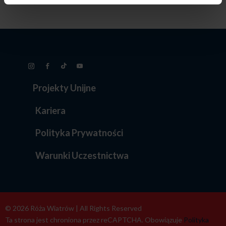
Projekty Unijne
Kariera
Polityka Prywatności
Warunki Uczestnictwa
© 2026 Róża Wiatrów | All Rights Reserved
Ta strona jest chroniona przez reCAPTCHA. Obowiązuje
Polityka