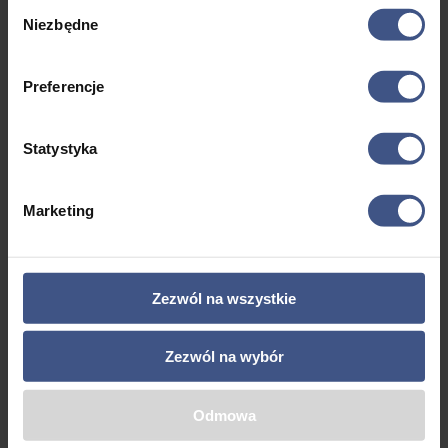
po wcześniejszym dostosowaniu do wzrostu, wieku
Wybór
Niezbędne
i własnych możliwości. Idealna atrakcja dla każdej grupy
zgody
wiekowej. Z ośrodka wyruszamy autokarem,
którym dotrzemy do Parku Linowego w Giżycku,
Preferencje
po pokonaniu tras przez uczestników czeka nas przerwa
na lunch (zapewniamy suchy prowiant) a następnie spacer
po mieściePark Linowy
Statystyka
Marketing
Zezwól na wszystkie
Brak Wyjazdów
Zezwól na wybór
Nie znaleźliśmy pasujących produktów
Odmowa