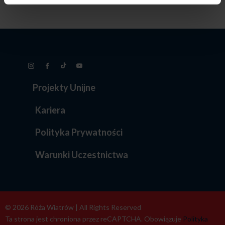
Projekty Unijne
Kariera
Polityka Prywatności
Warunki Uczestnictwa
© 2026 Róża Wiatrów | All Rights Reserved
Ta strona jest chroniona przez reCAPTCHA. Obowiązuje
Polityka