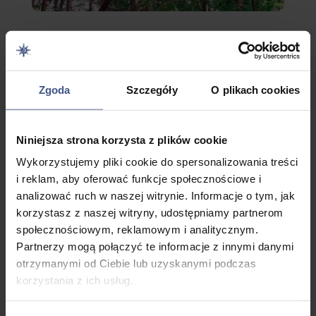
Zgoda
Szczegóły
O plikach cookies
Niniejsza strona korzysta z plików cookie
Całodzienna wycieczka do największego parku linowego
Wykorzystujemy pliki cookie do spersonalizowania treści
na Mazurach to aż 70 przeszkód i 10 tyrolek pod okiem
i reklam, aby oferować funkcje społecznościowe i
instruktorów. Uczestnicy pokonają dwie trasy, dobrane
do wieku i możliwości. Po emocjonującej zabawie – lunch z
analizować ruch w naszej witrynie. Informacje o tym, jak
prowiantu i spacer po Giżycku. Transport autokarem z
korzystasz z naszej witryny, udostępniamy partnerom
Całodzienna wycieczka do Parku Linowego
–
ośrodka.
społecznościowym, reklamowym i analitycznym.
to kolejna dawka niezapomnianych emocji. Spróbuj swoich
Partnerzy mogą połączyć te informacje z innymi danymi
sił, pokonując przeszkody w największym parku linowym
otrzymanymi od Ciebie lub uzyskanymi podczas
145,00
na Mazurach! Łącznie 70 przeszkód i 10 tyrolek,
zł
korzystania z ich usług.
pod okiem wykwalifikowanych instruktorów. Uczestnik
pokona pełne dwie trasy z pięciu dostępnych