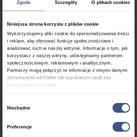
Zgoda
Szczegóły
O plikach cookies
Niniejsza strona korzysta z plików cookie
Wykorzystujemy pliki cookie do spersonalizowania treści
Hotel położony w sercu Tatr Zachodnich, w miejscowości
i reklam, aby oferować funkcje społecznościowe i
Bobrovec. Hotel usytuowany w spokojnej okolicy, w
analizować ruch w naszej witrynie. Informacje o tym, jak
otoczeniu niezwykłej tatrzańskiej przyrody. Przytulnie
korzystasz z naszej witryny, udostępniamy partnerom
urządzone 2, 3, 4 osobowe pokoje wyposażone są w wc,
społecznościowym, reklamowym i analitycznym.
prysznic oraz TV satelitarną. Część łóżek dwuosobowych
Partnerzy mogą połączyć te informacje z innymi danymi
(dwa materace, dwa komplety pościeli).
W hotelu znajduje
otrzymanymi od Ciebie lub uzyskanymi podczas
się restauracja, strefa gier, tenis stołowy, bilard,
korzystania z ich usług.
cymbergaj oraz sauna.
Na terenie hotelu dostęp do
bezprzewodowego Internetu.
ADRES: Bobrovecká dolina 909, 032 21 Bobrovec,
Wybór
Słowacja
Niezbędne
zgody
Preferencje