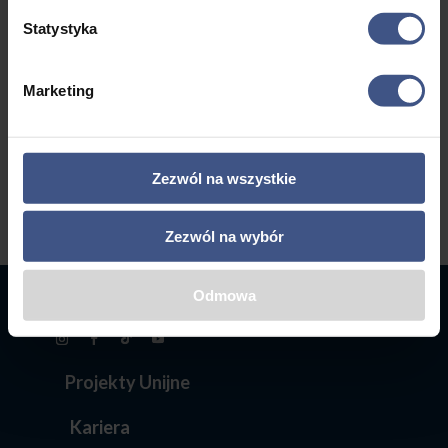
Statystyka
SPRAWDŹ NASZĄ
Marketing
OFERTĘ!
Zezwól na wszystkie
Zezwól na wybór
Odmowa
Projekty Unijne
Kariera