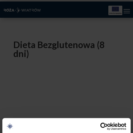
Dieta Bezglutenowa (8
dni)
120,00
zł