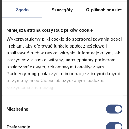
Zgoda
Szczegóły
O plikach cookies
Wyświetlanie 36–40 z 46 wyników
Niniejsza strona korzysta z plików cookie
Wykorzystujemy pliki cookie do spersonalizowania treści
i reklam, aby oferować funkcje społecznościowe i
Obóz
Obóz
Obóz
Obóz
Sekrety
analizować ruch w naszej witrynie. Informacje o tym, jak
multisportowców
samoobrony
samoobrony
weterynaryjny
Umysłu – 
korzystasz z naszej witryny, udostępniamy partnerom
dla
dla
psychologi
2699,0
2799,0
społecznościowym, reklamowym i analitycznym.
chłopaków
dziewczyn
10, 8 dni
Partnerzy mogą połączyć te informacje z innymi danymi
0
zł
0
zł
2699,0
2699,0
otrzymanymi od Ciebie lub uzyskanymi podczas
10, 8 dni
10, 8 dni
0
zł
0
zł
Wiek: 13
korzystania z ich usług.
10, 8 dni
10, 8 dni
- 18 lat
Wiek: 13
Wiek: 13
Morze
Wybór
- 17 lat
- 18 lat
Wiek: 13
Wiek: 13
Niezbędne
zgody
Morze
Morze
- 18 lat
- 17 lat
Morze
Preferencje