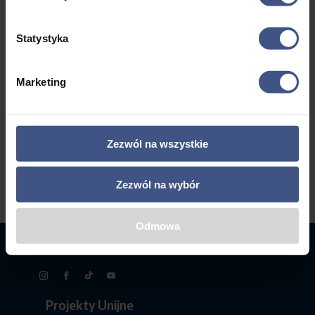
Statystyka
←
1
2
3
…
5
6
7
Marketing
8
9
10
→
Zezwól na wszystkie
Zezwól na wybór
Odmowa
Projekty Unijne