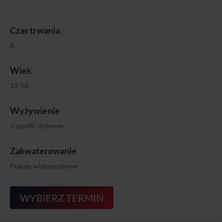
cena
cena
wynosiła:
wynosi:
4250,00 zł.
3750,00 zł.
Czas trwania
8
Wiek
13-18
Wyżywienie
3 posiłki dziennie
Zakwaterowanie
Pokoje wieloosobowe
WYBIERZ TERMIN