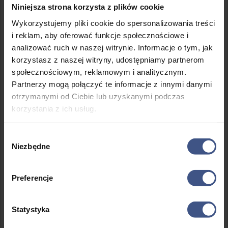
Niniejsza strona korzysta z plików cookie
Na północnym krańcu miasta zobaczymy ruchome wydmy
wdzierające się w zabudowania. Ulice i domy częściowo
Wykorzystujemy pliki cookie do spersonalizowania treści
zasypane piaskiem tworzą niezwykły, malowniczy
i reklam, aby oferować funkcje społecznościowe i
krajobraz. Idealne miejsce na zdjęcia i refleksję nad siłą
analizować ruch w naszej witrynie. Informacje o tym, jak
natury.
korzystasz z naszej witryny, udostępniamy partnerom
🥑 Autentyczny Marokański Souk
społecznościowym, reklamowym i analitycznym.
Partnerzy mogą połączyć te informacje z innymi danymi
Odwiedzimy lokalny targ, pełen świeżych owoców,
otrzymanymi od Ciebie lub uzyskanymi podczas
orzechów arganowych, warzyw i przypraw. Panuje tu
korzystania z ich usług.
zgiełk, kontrasty i chaos: motocykle, osły, sprzedawcy
krzyczący ceny. To miejsce pokaże Wam prawdziwe,
współczesne Maroko poza turystycznymi szlakami.
Wybór
Niezbędne
🏖️ Atlantycki Plac Zabaw: Plaża i
zgody
Sporty Wodne
Szeroka plaża Essaouiry to idealne miejsce dla miłośników
Preferencje
surfingu, windsurfingu i kitesurfingu. Plaża podzielona jest
na strefy: relaks przy Medynie, surfing i kitesurfing na
Statystyka
silniejszych wiatrach. Na końcu plaży czekają przejażdżki
na wielbłądach, koniach i quadach.