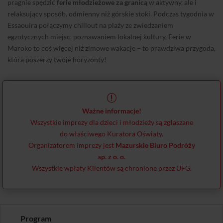
pragnie spędzić
ferie młodzieżowe za granicą
w aktywny, ale i
relaksujący sposób, odmienny niż górskie stoki. Podczas tygodnia w
Essaouira połączymy chillout na plaży ze zwiedzaniem
egzotycznych miejsc, poznawaniem lokalnej kultury. Ferie w
Maroko to coś więcej niż zimowe wakacje – to prawdziwa przygoda,
która poszerzy twoje horyzonty!
r
Ważne informacje!
Wszystkie imprezy dla dzieci i młodzieży są zgłaszane
do właściwego Kuratora Oświaty.
Organizatorem imprezy jest
Mazurskie Biuro Podróży
sp. z o. o.
Wszystkie wpłaty Klientów są chronione przez UFG.
Program