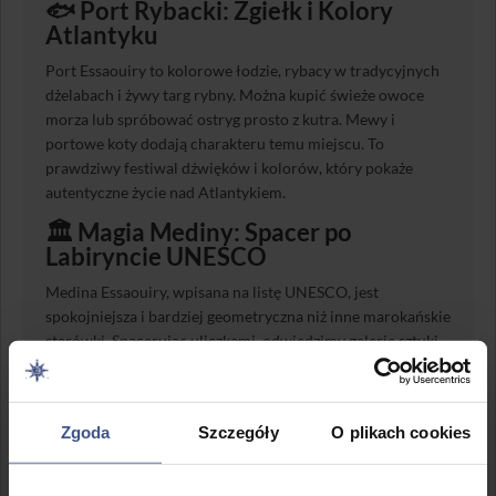
🐟 Port Rybacki: Zgiełk i Kolory
Atlantyku
Port Essaouiry to kolorowe łodzie, rybacy w tradycyjnych
dżelabach i żywy targ rybny. Można kupić świeże owoce
morza lub spróbować ostryg prosto z kutra. Mewy i
portowe koty dodają charakteru temu miejscu. To
prawdziwy festiwal dźwięków i kolorów, który pokaże
autentyczne życie nad Atlantykiem.
🏛️ Magia Mediny: Spacer po
Labiryncie UNESCO
Medina Essaouiry, wpisana na listę UNESCO, jest
spokojniejsza i bardziej geometryczna niż inne marokańskie
starówki. Spacerując uliczkami, odwiedzimy galerie sztuki,
warsztaty rzemieślników i targi z wyrobami z drewna tui,
przyprawami, dywanami i biżuterią. To także raj kulinarny:
świeże soki, herbata miętowa, tajine i owoce morza.
Zgoda
Szczegóły
O plikach cookies
⏳ Inwazja Wydm: Granica Miasta i
Pustyni