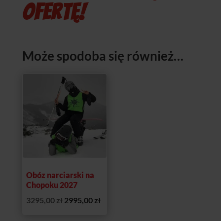
OFERTĘ!
Może spodoba się również…
Promocja!
Obóz narciarski na
Chopoku 2027
Pierwotna
Aktualna
3295,00
zł
2995,00
zł
cena
cena