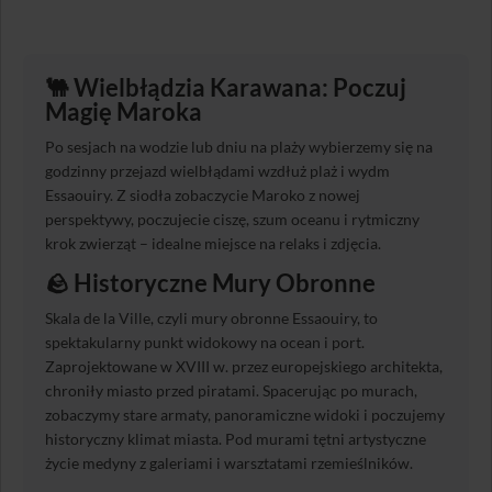
🐫 Wielbłądzia Karawana: Poczuj
Magię Maroka
Po sesjach na wodzie lub dniu na plaży wybierzemy się na
godzinny przejazd wielbłądami wzdłuż plaż i wydm
Essaouiry. Z siodła zobaczycie Maroko z nowej
perspektywy, poczujecie ciszę, szum oceanu i rytmiczny
krok zwierząt – idealne miejsce na relaks i zdjęcia.
🪨 Historyczne Mury Obronne
Skala de la Ville, czyli mury obronne Essaouiry, to
spektakularny punkt widokowy na ocean i port.
Zaprojektowane w XVIII w. przez europejskiego architekta,
chroniły miasto przed piratami. Spacerując po murach,
zobaczymy stare armaty, panoramiczne widoki i poczujemy
historyczny klimat miasta. Pod murami tętni artystyczne
życie medyny z galeriami i warsztatami rzemieślników.