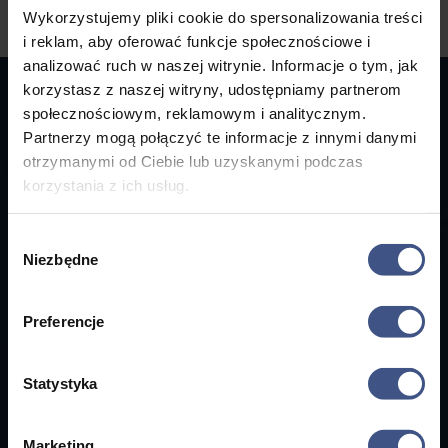
Wykorzystujemy pliki cookie do spersonalizowania treści
i reklam, aby oferować funkcje społecznościowe i
analizować ruch w naszej witrynie. Informacje o tym, jak
korzystasz z naszej witryny, udostępniamy partnerom
społecznościowym, reklamowym i analitycznym.
ZOBACZ
Partnerzy mogą połączyć te informacje z innymi danymi
Wasze Ulubione
otrzymanymi od Ciebie lub uzyskanymi podczas
korzystania z ich usług.

Wybór
Niezbędne
zgody
Preferencje
Statystyka
od
4 495 zł
Marketing