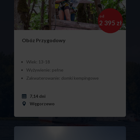
od
2 395 zł
Obóz Przygodowy
Wiek: 13-18
Wyżywienie: pełne
Zakwaterowanie: domki kempingowe
7,14 dni
Węgorzewo