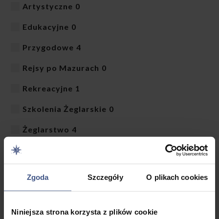
Artystyczne
0
Edukacyjne
0
Przygodowe
4
Rejsy po Mazurach
0
Rekreacyjne
1
Szkolenia Żeglarskie
0
Żeglarstwo
4
WIEK
Zgoda
Szczegóły
O plikach cookies
Niniejsza strona korzysta z plików cookie
Filtruj