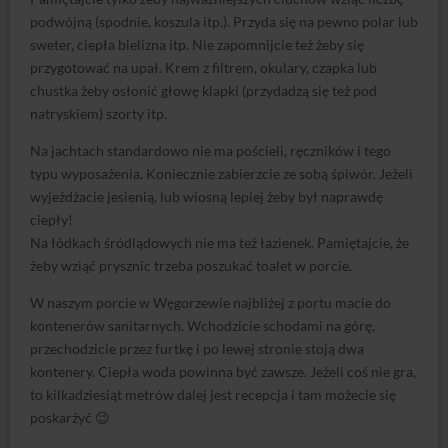
podwójną (spodnie, koszula itp.). Przyda się na pewno polar lub
sweter, ciepła bielizna itp. Nie zapomnijcie też żeby się
przygotować na upał. Krem z filtrem, okulary, czapka lub
chustka żeby osłonić głowę klapki (przydadzą się też pod
natryskiem) szorty itp.
Na jachtach standardowo nie ma pościeli, ręczników i tego
typu wyposażenia. Koniecznie zabierzcie ze sobą śpiwór. Jeżeli
wyjeżdżacie jesienią, lub wiosną lepiej żeby był naprawdę
ciepły!
Na łódkach śródlądowych nie ma też łazienek. Pamiętajcie, że
żeby wziąć prysznic trzeba poszukać toalet w porcie.
W naszym porcie w Węgorzewie najbliżej z portu macie do
kontenerów sanitarnych. Wchodzicie schodami na górę,
przechodzicie przez furtkę i po lewej stronie stoją dwa
kontenery. Ciepła woda powinna być zawsze. Jeżeli coś nie gra,
to kilkadziesiąt metrów dalej jest recepcja i tam możecie się
poskarżyć 😉