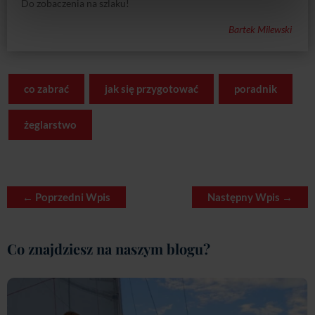
Do zobaczenia na szlaku!
Bartek Milewski
co zabrać
jak się przygotować
poradnik
żeglarstwo
←
Poprzedni Wpis
Następny Wpis
→
Co znajdziesz na naszym blogu?