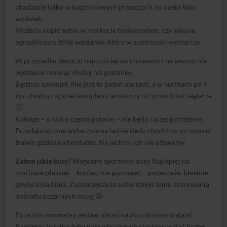
chadzacie tylko w kaszmirowych płaszczach, to czeka Was
wydatek.
Możecie kupić sobie w markecie budowlanym, czy sklepie
ogrodniczym żółte wdzianko, które w zupełności wystarczy.
W przypadku deszczu najczęściej się chowamy i na pewno nie
będziecie moknąć dłużej niż godzinkę.
Bądźcie spokojni. Nie jest to żaden obciach, a w kurtkach po 4
tys. chodzą częściej kompletni amatorzy niż prawdziwi żeglarze
🙂
Kalosze – o które często pytacie – nie będą raczej potrzebne.
Przydają się one wyłącznie na lądzie kiedy chodzimy po mokrej
trawie gdzieś na bindudze. Na jachcie ich nie używamy.
Zatem jakie buty?
Wygodne sportowe buty. Najlepiej na
możliwie płaskiej – koniecznie gumowej – podeszwie. Idealnie
gdyby była biała. Zaoszczędzicie sobie dzięki temu szorowania
pokładu z czarnych smug 😛
Poza tym normalny zestaw ubrań na dwu dniowy wyjazd.
Pamiętajcie tylko żeby najważniejszych ciuchów wziąć liczbę