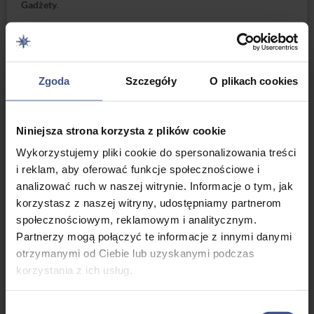
Gadżety
.
Oczywiście muszą być 😉 Najbardziej polecam dwa.
Aquapack – taka nieprzemakalna torebka na telefon – oraz
ładowarka samochodowa.
Zgoda
Szczegóły
O plikach cookies
Wiadomo, że bez netu i telefonu nikt za długo nie pożyje, więc
te dwie rzeczy pozwolą Wam pozostać w kontakcie. Telefony
można oczywiście ładować w każdym porcie (u nas pytajcie w
Niniejsza strona korzysta z plików cookie
recepcji) ale własna ładowarka zapewnia niezależność.
Wykorzystujemy pliki cookie do spersonalizowania treści
Dokładny spis, który pomoże Wam w pakowaniu znajdziecie
i reklam, aby oferować funkcje społecznościowe i
tutaj:
co zabrać na żagle
analizować ruch w naszej witrynie. Informacje o tym, jak
korzystasz z naszej witryny, udostępniamy partnerom
Jak wygląda życie na jachcie?
społecznościowym, reklamowym i analitycznym.
Wyobraźcie sobie wnętrze przyczepy kempingowej.
Partnerzy mogą połączyć te informacje z innymi danymi
Teraz pomniejszcie przestrzeń o połowę i dodajcie dwa razy
otrzymanymi od Ciebie lub uzyskanymi podczas
więcej ludzi 😉 i już macie wyobrażenie. Do dyspozycji macie
korzystania z ich usług.
małą dwu palnikową kuchenkę i czasami chemiczne WC, ale…
Czy chcecie z niego korzystać kiedy za ścianką ze sklejki siedzi
Wybór
reszta załogi ;-)?