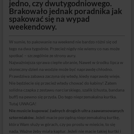
jedno, czy dwutygodniowego.
Brakowało jednak poradnika jak
spakować się na wypad
weekendowy.
W sumie, to pakowanie na weekend nie bardzo różni się od
tego na dwa tygodnie. Przecież nigdy nie wiemy co nas może
spotkać – szczególnie ze strony aury.
Najważniejsza sprawa ciepłe ubranie, Nawet w środku lipca w
słoneczny dzień na wodzie może być naprawdę chłodno.
Prawdziwa zabawa zaczyna się wtedy, kiedy naprawdę wieje.
Nie będziecie się przecież wtedy chować do kabiny! Zatem
solidna czapka z zestawu narciarskiego, szalik (chusta, bandana
buff) na pewno się przyda. Do tego nieprzemakalna kurtka.
Tutaj UWAGA!
Nie musicie kupować żadnych drogich ultra zaawansowanych
sztormiaków.
Jeżeli macie porządną nieprzemakalną kurtkę,
która Wam służy w górach, czy po prostu w mieście, to się
nada. Ważne żeby miała kaptur. Jeżeli nie macie takiej kurtki i