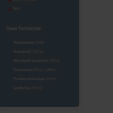
Tent
Dane Techniczne
Rok budowy:
2026
Szerokość:
2,92 m
Wysokość w kabinie:
1,85 m
Zanurzenie:
0,4 m / 1,60 m
Powierzchnia żagli:
39 m2
Liczba koi:
4+2+2