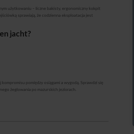
nym użytkowaniu – liczne bakisty, ergonomiczny kokpit
ściówką sprawiają, że codzienna eksploatacja jest
en jacht?
ej kompromisu pomiędzy osiągami a wygodą. Sprawdzi się
wnego żeglowania po mazurskich jeziorach.