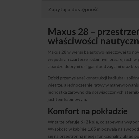
Zapytaj o dostępność
Maxus 28 – przestrzeń
właściwości nautycz
Maxus 28 w wersji balastowo-mieczowej to now
wygodnym czarterze rodzinnym oraz rejsach w g
z bardzo dobrymi osiągami pod żaglami oraz b
Dzięki przemyślanej konstrukcji kadłuba i solidn
wietrze, a jednocześnie łatwy w manewrowaniu
jednostka zarówno dla doświadczonych sternikó
jachtem kabinowym.
Komfort na pokładzie
Wnętrze oferuje
6+2 koje
, co zapewnia wygodn
Wysokość w kabinie
1,85 m
pozwala na swobodne
się na przestronną mesę i funkcjonalny układ p