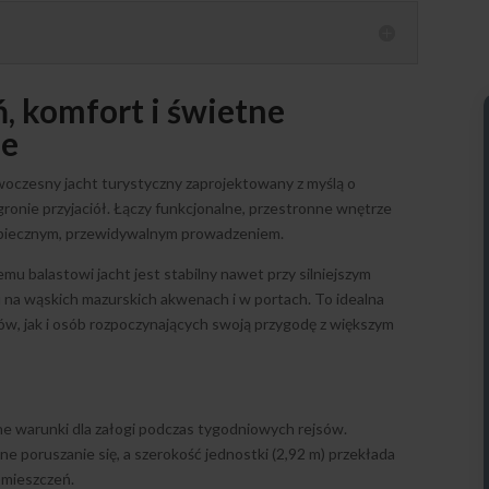
, komfort i świetne
ne
oczesny jacht turystyczny zaprojektowany z myślą o
ronie przyjaciół. Łączy funkcjonalne, przestronne wnętrze
ezpiecznym, przewidywalnym prowadzeniem.
emu balastowi jacht jest stabilny nawet przy silniejszym
 na wąskich mazurskich akwenach i w portach. To idealna
w, jak i osób rozpoczynających swoją przygodę z większym
e warunki dla załogi podczas tygodniowych rejsów.
 poruszanie się, a szerokość jednostki (2,92 m) przekłada
omieszczeń.