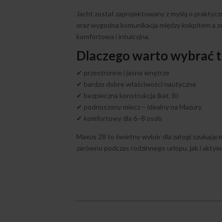
Jacht został zaprojektowany z myślą o praktycz
oraz wygodna komunikacja między kokpitem a zej
komfortowa i intuicyjna.
Dlaczego warto wybrać t
✔ przestronne i jasne wnętrze
✔ bardzo dobre właściwości nautyczne
✔ bezpieczna konstrukcja (kat. B)
✔ podnoszony miecz – idealny na Mazury
✔ komfortowy dla 6–8 osób
Maxus 28 to świetny wybór dla załogi szukając
zarówno podczas rodzinnego urlopu, jak i akty