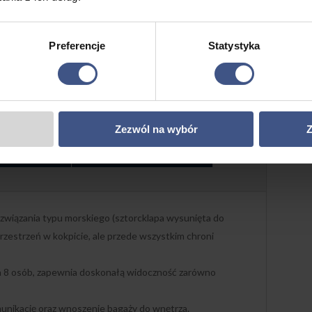
800
600
480
Preferencje
Statystyka
600
450
360
500
375
300
Zezwól na wybór
Z
(Kuchnia)
Wnętrze i Komfort
wiązania typu morskiego (sztorcklapa wysunięta do
rzestrzeń w kokpicie, ale przede wszystkim chroni
 8 osób, zapewnia doskonałą widoczność zarówno
unikację oraz wnoszenie bagaży do wnętrza.