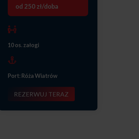
od 250 zł/doba

10 os. załogi

Port: Róża Wiatrów
REZERWUJ TERAZ