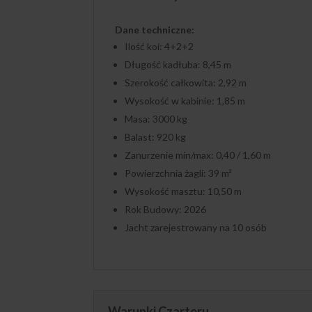
Dane techniczne:
Ilość koi: 4+2+2
Długość kadłuba: 8,45 m
Szerokość całkowita: 2,92 m
Wysokość w kabinie: 1,85 m
Masa: 3000 kg
Balast: 920 kg
Zanurzenie min/max: 0,40 / 1,60 m
Powierzchnia żagli: 39 m²
Wysokość masztu: 10,50 m
Rok Budowy: 2026
Jacht zarejestrowany na 10 osób
Warunki Czarteru