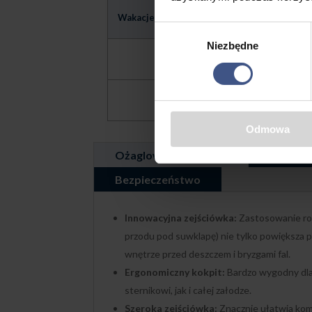
27.06 –
Wakacje
450
30.08.2026
Wybór
Niezbędne
zgody
30.08 –
300
27.09.2026
28.09 –
250
31.10.2026
Odmowa
Ożaglowanie i Pokład
Kambuz 
Bezpieczeństwo
Innowacyjna zejściówka:
Zastosowanie roz
przodu pod suwklapę) nie tylko powiększa p
wnętrze przed deszczem i bryzgami fal.
Ergonomiczny kokpit:
Bardzo wygodny dla
sternikowi, jak i całej załodze.
Szeroka zejściówka:
Znacznie ułatwia kom