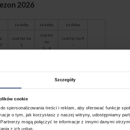
sezon 2026
za dobę
za dobę
za dobę
czarter
a
czarter na
czarter na 4
na
7
1
–
3 – 4
lub 2 doby
6 dób
doby
*za cały
1200
okres
Szczegóły
500
375
300
 plików cookie
*za cały
1600
okres
do spersonalizowania treści i reklam, aby oferować funkcje sp
ormacje o tym, jak korzystasz z naszej witryny, udostępniamy p
600
450
360
Partnerzy mogą połączyć te informacje z innymi danymi otrzym
nia z ich usług.