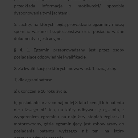
przedkłada informacje o możliwości/ sposobie
dysponowania tymi jachtami.
5. Jachty, na których będą prowadzone egzaminy muszą
spełniać warunki bezpieczeństwa oraz posiadać ważne
dokumenty rejestracyjne.
§ 4.
1. Egzamin przeprowadzany jest przez osoby
posiadające odpowiednie kwalifikacje.
2. Za kwalifikacje, o których mowa w ust. 1, uznaje się:
1) dla egzaminatora:
a) ukończenie 18 roku życia,
b) posiadanie przez co najmniej 3 lata licencji lub patentu
nie niższego niż ten, na który odbywa się egzamin, z
wyłączeniem egzaminu na najniższy stopień żeglarski i
motorowodny, gdzie egzaminujący jest zobowiązany do
posiadania patentu wyższego niż ten, na który
przeprowadza się egzamin,