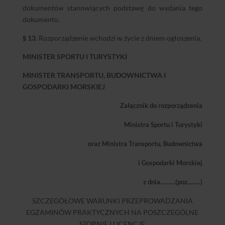
dokumentów stanowiących podstawę do wydania tego
dokumentu.
§ 13
. Rozporządzenie wchodzi w życie z dniem ogłoszenia.
MINISTER SPORTU I TURYSTYKI
MINISTER TRANSPORTU, BUDOWNICTWA I
GOSPODARKI MORSKIEJ
Załącznik do rozporządzenia
Ministra Sportu i Turystyki
oraz Ministra Transportu, Budownictwa
i Gospodarki Morskiej
z dnia………(poz……..)
SZCZEGÓŁOWE WARUNKI PRZEPROWADZANIA
EGZAMINÓW PRAKTYCZNYCH NA POSZCZEGÓLNE
STOPNIE I LICENCJE