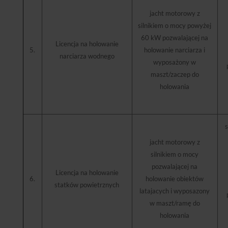
jacht motorowy z
silnikiem o mocy powyżej
60 kW pozwalającej na
Licencja na holowanie
5.
holowanie narciarza i
narciarza wodnego
wyposażony w
maszt/zaczep do
holowania
s
jacht motorowy z
silnikiem o mocy
pozwalającej na
Licencja na holowanie
6.
holowanie obiektów
statków powietrznych
latajacych i wyposazony
w maszt/ramę do
holowania