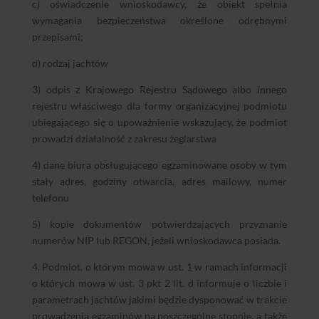
c) oświadczenie wnioskodawcy, że obiekt spełnia
wymagania bezpieczeństwa określone odrębnymi
przepisami;
d) rodzaj jachtów
3) odpis z Krajowego Rejestru Sądowego albo innego
rejestru właściwego dla formy organizacyjnej podmiotu
ubiegającego się o upoważnienie wskazujący, że podmiot
prowadzi działalność z zakresu żeglarstwa
4) dane biura obsługującego egzaminowane osoby w tym
stały adres, godziny otwarcia, adres mailowy, numer
telefonu
5) kopie dokumentów potwierdzających przyznanie
numerów NIP lub REGON, jeżeli wnioskodawca posiada.
4. Podmiot, o którym mowa w ust. 1 w ramach informacji
o których mowa w ust. 3 pkt 2 lit. d informuje o liczbie i
parametrach jachtów jakimi będzie dysponować w trakcie
prowadzenia egzaminów na poszczególne stopnie, a także