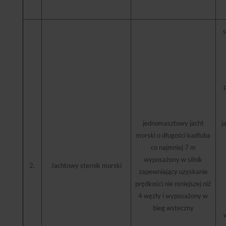
s
jednomasztowy jacht
j
morski o długości kadłuba
co najmniej 7 m
wyposażony w silnik
2.
Jachtowy sternik morski
zapewniający uzyskanie
prędkości nie mniejszej niż
4 węzły i wyposażony w
bieg wsteczny