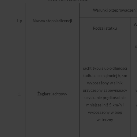
Warunki przeprowadzeni
L.p
Nazwa stopnia/licencji
W
Rodzaj statku
s
jacht typu slup o długości
kadłuba co najmniej 5,5m
wyposażony w silnik
przyczepny zapewniający
1.
Żeglarz jachtowy
uzyskanie prędkości nie
mniejszej niż 5 km/h i
wyposażony w bieg
wsteczny