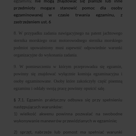
egzaminy,
nie mogą znajdować się plansze lub inne
przedmioty mogące stanowić pomoc dla osoby
egzaminowanej w czasie trwania egzaminu, z
zastrzeżeniem ust. 6
8. W przypadku zadania nawigacyjnego na patent jachtowego
sternika morskiego oraz motorowodnego sternika morskiego
podmiot upoważniony musi zapewnić odpowiednie warunki
organizacyjne do wykonania zadania.
9. W pomieszczeniu w którym przeprowadza się egzamin,
powinny się znajdować wyłącznie komisja egzaminacyjna i
osoby egzaminowane. Osoby które zakończyły część pisemną
egzaminu i oddały swoją pracę powinny opuścić salę.
§ 7.
1. Egzamin praktyczny odbywa się przy spełnieniu
następujących warunków:
1) wielkość akwenu powinna pozwalać na swobodne
wykonywanie manewrów przewidzianych w egzaminie;
2) sprzęt, nabrzeże lub pomost ma spełniać warunki