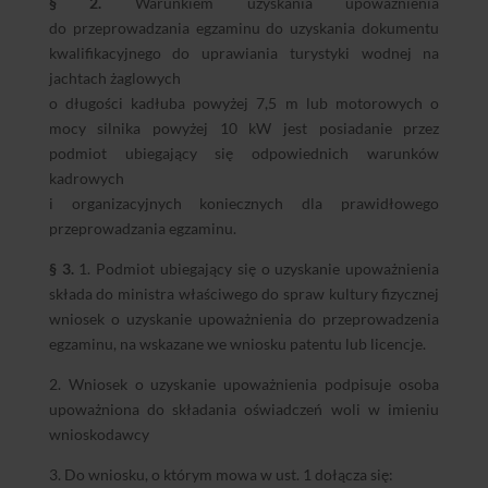
§ 2.
Warunkiem uzyskania upoważnienia
do
przeprowadzania egzaminu do uzyskania dokumentu
kwalifikacyjnego do uprawiania turystyki wodnej na
jachtach żaglowych
o długości kadłuba powyżej 7,5 m lub motorowych o
mocy silnika powyżej 10 kW jest posiadanie przez
podmiot ubiegający się odpowiednich warunków
kadrowych
i organizacyjnych koniecznych dla prawidłowego
przeprowadzania egzaminu.
§ 3.
1. Podmiot ubiegający się o uzyskanie upoważnienia
składa do ministra właściwego do spraw kultury fizycznej
wniosek o uzyskanie upoważnienia do przeprowadzenia
egzaminu, na wskazane we wniosku patentu lub licencje.
2. Wniosek o uzyskanie upoważnienia podpisuje osoba
upoważniona do składania oświadczeń woli w imieniu
wnioskodawcy
3. Do wniosku, o którym mowa w ust. 1 dołącza się: