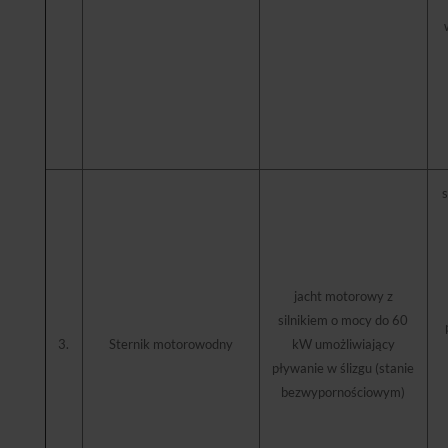
s
jacht motorowy z
silnikiem o mocy do 60
3.
Sternik motorowodny
kW umożliwiający
pływanie w ślizgu (stanie
bezwypornościowym)