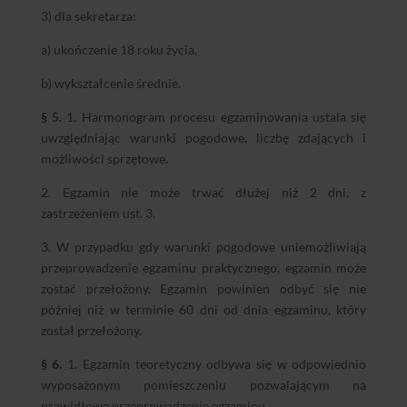
3) dla sekretarza:
a) ukończenie 18 roku życia,
b) wykształcenie średnie.
§ 5.
1. Harmonogram procesu egzaminowania ustala się
uwzględniając warunki pogodowe, liczbę zdających i
możliwości sprzętowe.
2. Egzamin nie może trwać dłużej niż 2 dni, z
zastrzeżeniem ust. 3.
3. W przypadku gdy warunki pogodowe uniemożliwiają
przeprowadzenie egzaminu praktycznego, egzamin może
zostać przełożony. Egzamin powinien odbyć się nie
później niż w terminie 60 dni od dnia egzaminu, który
został przełożony.
§ 6.
1. Egzamin teoretyczny odbywa się w odpowiednio
wyposażonym pomieszczeniu pozwalającym na
prawidłowe przeprowadzenie egzaminu.