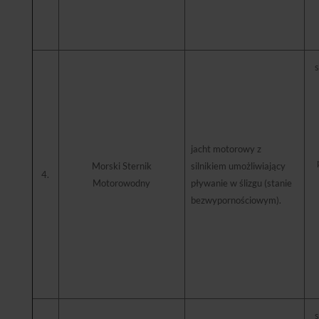
s
jacht motorowy z
Morski Sternik
silnikiem umożliwiający
4.
Motorowodny
pływanie w ślizgu (stanie
bezwypornościowym).
s