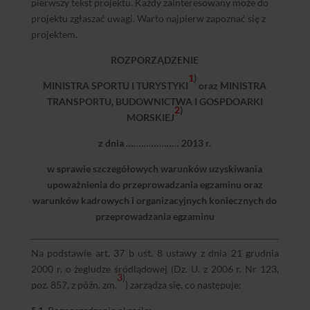
pierwszy tekst projektu. Każdy zainteresowany może do
projektu zgłaszać uwagi. Warto najpierw zapoznać się z
projektem.
ROZPORZĄDZENIE
1
)
MINISTRA SPORTU I TURYSTYKI
oraz MINISTRA
TRANSPORTU, BUDOWNICTWA I GOSPDOARKI
2
)
MORSKIEJ
z dnia ………………… 2013 r.
w sprawie szczegółowych warunków uzyskiwania
upoważnienia do przeprowadzania egzaminu oraz
warunków kadrowych i organizacyjnych koniecznych do
przeprowadzania egzaminu
Na podstawie art. 37 b ust. 8 ustawy z dnia 21 grudnia
2000 r. o żegludze śródlądowej (Dz. U. z 2006 r. Nr 123,
3
)
poz. 857, z późn. zm.
) zarządza się, co następuje: