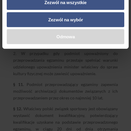
Zezwól na wszystkie
uprawnionych do egzaminowania.
§ 10.
1. W przypadku gdy podmiot upoważniony do
Zezwól na wybór
przeprowadzania egzaminu przestaje spełniać warunki
udzielonego upoważnienia, jest obowiązany do
niezwłocznego powiadomienia ministra właściwego do
Odmowa
spraw kultury fizycznej.
2. W przypadku gdy podmiot upoważniony do
przeprowadzania egzaminu przestaje spełniać warunki
udzielonego upoważnienia minister właściwy do spraw
kultury fizycznej może zawiesić upoważnienie.
§ 11.
Podmiot przeprowadzający egzaminy zapewnia
możliwość archiwizacji dokumentów związanych z ich
przeprowadzaniem przez okres co najmniej 10 lat.
§ 12.
Właściwy polski związek sportowy jest obowiązany
wystawić dokument kwalifikacyjny, potwierdzający
kwalifikacje uzyskane na podstawie przeprowadzonego
egzaminu, w ciągu 20 dni od dnia otrzymania