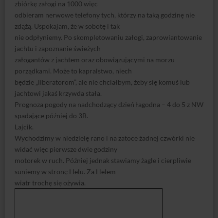
zbiórkę załogi na 1000 więc
odbieram nerwowe telefony tych, którzy na taką godzinę nie
zdążą. Uspokajam, że w sobotę i tak
nie odpłyniemy. Po skompletowaniu załogi, zaprowiantowanie
jachtu i zapoznanie świeżych
załogantów z jachtem oraz obowiązującymi na morzu
porządkami. Może to kapralstwo, niech
będzie „liberatorom”, ale nie chciałbym, żeby się komuś lub
jachtowi jakaś krzywda stała.
Prognoza pogody na nadchodzący dzień łagodna – 4 do 5 z NW
spadające później do 3B.
Lajcik.
Wychodzimy w niedzielę rano i na zatoce żadnej czwórki nie
widać więc pierwsze dwie godziny
motorek w ruch. Później jednak stawiamy żagle i cierpliwie
suniemy w stronę Helu. Za Helem
wiatr trochę się ożywia.