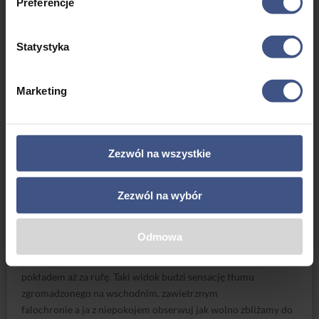
Preferencje
bosmanem przez radio przekonują, że nic takiego nie ma na
razie miejsca.
Statystyka
Marketing
Zezwól na wszystkie
Z wiatrem
Po południu pierwsze oznaki spowolnienia wiatru się
pojawiają i po 17 decyduję się na
Zezwól na wybór
wyjście w morze. Przemykamy przy nawietrznym falochronie
by jak najdłużej korzystać z jego
Odmowa
osłony i docieramy wreszcie do przyboju. Jacht dziobie kolejne
fale a bryzgi przelatują nad
pokładem aż za rufę. Taki widok budzi sensację tłumu
zgromadzonego na wschodnim, zawietrznym
falochronie a ja z niepokojem obserwuj jak wolno zbliżamy do