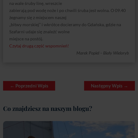
na wale śruby linę, wreszcie
zabierają pod wodę noże i po chwili śruba jest wolna. O 09.40
żegnamy się z miejscem naszej
„bitwy morskiej” i wkrótce docieramy do Gdańska, gdzie na
Szafarni udaje się znaleźć wolne
miejsce na postój.
Czytaj drugą część wspomnień!
Marek Popiel – Biały Wieloryb
←
Poprzedni Wpis
Następny Wpis
→
Co znajdziesz na naszym blogu?