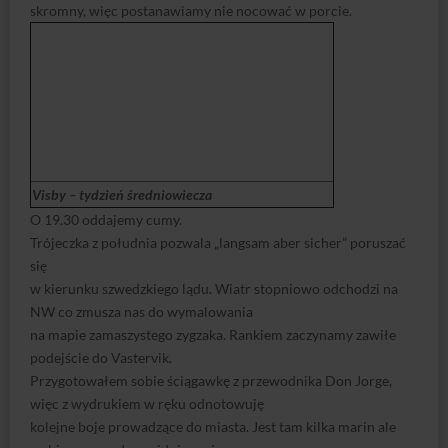
skromny, więc postanawiamy nie nocować w porcie.
Visby – tydzień średniowiecza
O 19.30 oddajemy cumy.
Trójeczka z południa pozwala „langsam aber sicher” poruszać
się
w kierunku szwedzkiego lądu. Wiatr stopniowo odchodzi na
NW co zmusza nas do wymalowania
na mapie zamaszystego zygzaka. Rankiem zaczynamy zawiłe
podejście do Vastervik.
Przygotowałem sobie ściągawkę z przewodnika Don Jorge,
więc z wydrukiem w ręku odnotowuję
kolejne boje prowadzące do miasta. Jest tam kilka marin ale