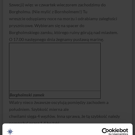
Szwecji) więc w czwartek wieczorem zachodzimy do
Borgholmu. (Nie mylić z Bornholmem!) Tu
wreszcie odsypiamy noce na morzu i odrabiamy zaległości
prysznicowe. Wybieram się na spacer do
Borgholmskiego zamku, którego ruiny górują nad miastem.
O 17.00 następnego dnia żegnamy pustawą marinę.
Borgholmski zamek
Wiatry nieco żwawsze oscylują pomiędzy zachodem a
południem. Szybkość mierna ale
chwilami sięga 4 węzłów. Inna sprawa, że tą szybkość należy
pomnożyć przez 1.4 bo taki
współczynnik logu wynika z porównania z GPSem. W niedzielę