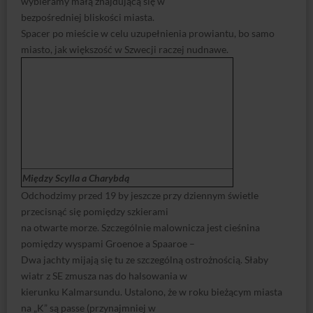
wybieramy małą znajdującą się w
bezpośredniej bliskości miasta.
Spacer po mieście w celu uzupełnienia prowiantu, bo samo
miasto, jak większość w Szwecji raczej nudnawe.
Między Scylla a Charybdą
Odchodzimy przed 19 by jeszcze przy dziennym świetle
przecisnąć się pomiędzy szkierami
na otwarte morze. Szczególnie malownicza jest cieśnina
pomiędzy wyspami Groenoe a Spaaroe –
Dwa jachty mijają się tu ze szczególną ostrożnością. Słaby
wiatr z SE zmusza nas do halsowania w
kierunku Kalmarsundu. Ustalono, że w roku bieżącym miasta
na „K” są passe (przynajmniej w