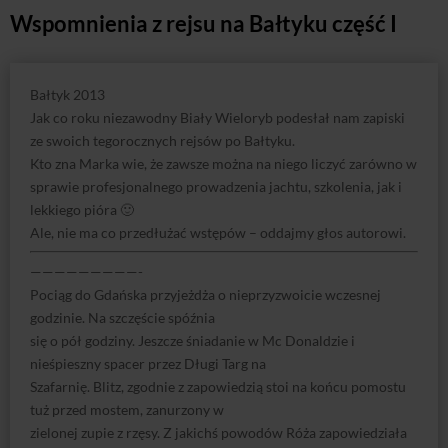
Wspomnienia z rejsu na Bałtyku część I
Bałtyk 2013
Jak co roku niezawodny Biały Wieloryb podesłał nam zapiski
ze swoich tegorocznych rejsów po Bałtyku.
Kto zna Marka wie, że zawsze można na niego liczyć zarówno w
sprawie profesjonalnego prowadzenia jachtu, szkolenia, jak i
lekkiego pióra 🙂
Ale, nie ma co przedłużać wstępów – oddajmy głos autorowi.
—————————-
Pociąg do Gdańska przyjeżdża o nieprzyzwoicie wczesnej
godzinie. Na szczęście spóźnia
się o pół godziny. Jeszcze śniadanie w Mc Donaldzie i
nieśpieszny spacer przez Długi Targ na
Szafarnię. Blitz, zgodnie z zapowiedzią stoi na końcu pomostu
tuż przed mostem, zanurzony w
zielonej zupie z rzęsy. Z jakichś powodów Róża zapowiedziała