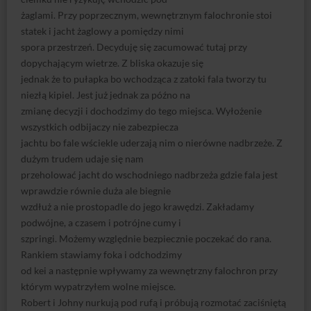
żaglami. Przy poprzecznym, wewnętrznym falochronie stoi
statek i jacht żaglowy a pomiędzy nimi
spora przestrzeń. Decyduję się zacumować tutaj przy
dopychającym wietrze. Z bliska okazuje się
jednak że to pułapka bo wchodząca z zatoki fala tworzy tu
niezłą kipiel. Jest już jednak za późno na
zmianę decyzji i dochodzimy do tego miejsca. Wyłożenie
wszystkich odbijaczy nie zabezpiecza
jachtu bo fale wściekle uderzają nim o nierówne nadbrzeże. Z
dużym trudem udaje się nam
przeholować jacht do wschodniego nadbrzeża gdzie fala jest
wprawdzie równie duża ale biegnie
wzdłuż a nie prostopadle do jego krawędzi. Zakładamy
podwójne, a czasem i potrójne cumy i
szpringi. Możemy względnie bezpiecznie poczekać do rana.
Rankiem stawiamy foka i odchodzimy
od kei a następnie wpływamy za wewnętrzny falochron przy
którym wypatrzyłem wolne miejsce.
Robert i Johny nurkują pod rufą i próbują rozmotać zaciśniętą