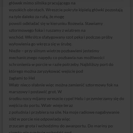
główek mimo silnika pracującego na
wysokich obrotach. Wreszcie pokryte kipielą główki pozostają
na tyle daleko za rufą, że mogę
powoli odkładać się w kierunku Rozewia. Stawiamy
sztormowego foka i ruszamy z wiatrem na
wschód. Wkrótce sfatygowany szot pęka i podczas próby
wyłowienia go wkręca się w śrubę.
Nieźle – przy silnym wietrze pozbawieni jesteśmy
mechanicznego napędu co pozbawia nas możliwości
schronienia w porcie w razie potrzeby. Najbliższy port do
którego można zaryzykować wejście pod
żaglami to Hel
Wiatr nieco słabnie więc można zamienić sztormowy fok na
marszowy i postawić grot. W
środku nocy mijamy wreszcie cypel Helu i przymierzamy się do
wejścia do portu. Wiatr wieje teraz
z południa i przybiera na sile. Na moje radiowe nagabywanie
nikt w porcie nie odpowiada więc
zrzucam grota i wchodzimy do awanportu. Do mariny po
ciemku nie ryzykuję wchodzić pod