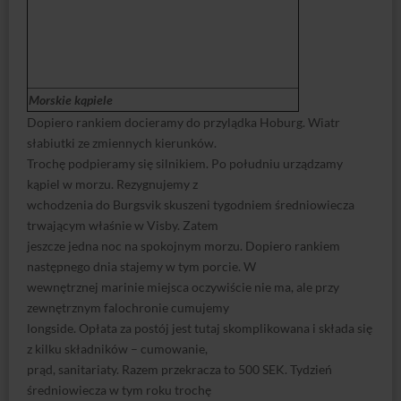
Morskie kąpiele
Dopiero rankiem docieramy do przylądka Hoburg. Wiatr
słabiutki ze zmiennych kierunków.
Trochę podpieramy się silnikiem. Po południu urządzamy
kąpiel w morzu. Rezygnujemy z
wchodzenia do Burgsvik skuszeni tygodniem średniowiecza
trwającym właśnie w Visby. Zatem
jeszcze jedna noc na spokojnym morzu. Dopiero rankiem
następnego dnia stajemy w tym porcie. W
wewnętrznej marinie miejsca oczywiście nie ma, ale przy
zewnętrznym falochronie cumujemy
longside. Opłata za postój jest tutaj skomplikowana i składa się
z kilku składników – cumowanie,
prąd, sanitariaty. Razem przekracza to 500 SEK. Tydzień
średniowiecza w tym roku trochę