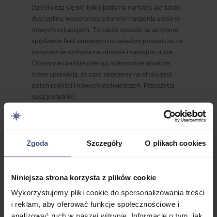
Dzieci uczą się nie tylko jazdy na nartach, ale także
dyscypliny, współpracy z innymi i radzenia sobie w
nowych sytuacjach. To także sposób na aktywne
spędzenie ferii zimowych na świeżym powietrzu, co
pozytywnie wpływa na zdrowie i samopoczucie.
Obozy narciarskie oferują różnorodne atrakcje,
które sprawiają, że czas spędzony na stoku jest
pełen radości i nowych doświadczeń. Przeczytaj
nasz poradnik!
Więcej
Zgoda
Szczegóły
O plikach cookies
PAŹ 20 2024
Niniejsza strona korzysta z plików cookie
Wykorzystujemy pliki cookie do spersonalizowania treści
i reklam, aby oferować funkcje społecznościowe i
analizować ruch w naszej witrynie. Informacje o tym, jak