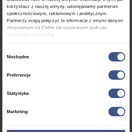
korzystasz z naszej witryny, udostępniamy partnerom
społecznościowym, reklamowym i analitycznym.
Partnerzy mogą połączyć te informacje z innymi danymi
otrzymanymi od Ciebie lub uzyskanymi podczas
korzystania z ich usług.
Jak wybrać obóz
narciarski: 7 rzeczy na
Wybór
Niezbędne
zgody
które warto zwrócić
uwagę.
Preferencje
utworzone przez
Bartłomiej Ostrowski
Bez
kategorii
Blog
Statystyka
Zimowy wyjazd na obóz narciarski to idealna okazja,
aby połączyć aktywny wypoczynek z nauką i dosko
naleniem umiejętności narciarskich. Obóz narciarski
Marketing
to zorganizowany wyjazd, którego głównym celem
jest nauka i doskonalenie jazdy na nartach lub snow
boardzie. Uczestnicy, pod okiem doświadczonych in