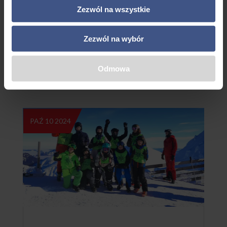
Zezwól na wszystkie
struktorów, biorą udział w codziennych zajęciach n
a stoku, jednocześnie korzystając z licznych dodatk
owych atrakcji, takich jak wycieczki, gry i zabawy, cz
Zezwól na wybór
y wieczorne spotkania integracyjne.
Odmowa
Więcej
PAŹ 10 2024