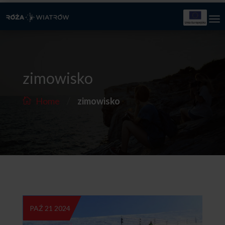
zimowisko
/
Home
zimowisko
PAŹ 21 2024